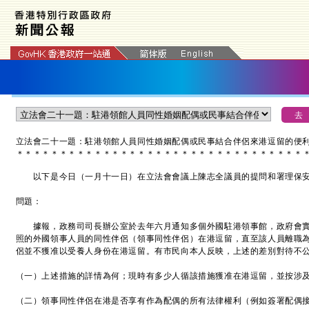
立法會二十一題：駐港領館人員同性婚姻配偶或民事結合伴侶來港逗留的便
＊
＊
＊
＊
＊
＊
＊
＊
＊
＊
＊
＊
＊
＊
＊
＊
＊
＊
＊
＊
＊
＊
＊
＊
＊
＊
＊
＊
＊
＊
＊
＊
＊
以下是今日（一月十一日）在立法會會議上陳志全議員的提問和署理保安
問題：
據報，政務司司長辦公室於去年六月通知多個外國駐港領事館，政府會實
照的外國領事人員的同性伴侶（領事同性伴侶）在港逗留，直至該人員離職
侶並不獲准以受養人身份在港逗留。有市民向本人反映，上述的差別對待不
（一）上述措施的詳情為何；現時有多少人循該措施獲准在港逗留，並按涉
（二）領事同性伴侶在港是否享有作為配偶的所有法律權利（例如簽署配偶