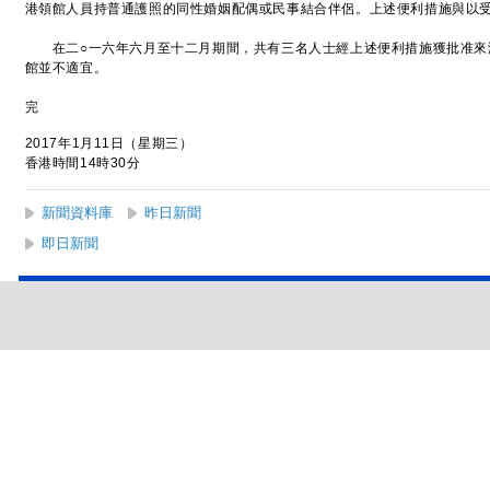
港領館人員持普通護照的同性婚姻配偶或民事結合伴侶。上述便利措施與以
在二○一六年六月至十二月期間，共有三名人士經上述便利措施獲批准來
館並不適宜。
完
2017年1月11日（星期三）
香港時間14時30分
新聞資料庫
昨日新聞
即日新聞