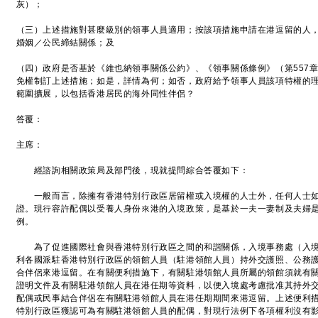
灰）；
（三）上述措施對甚麼級別的領事人員適用；按該項措施申請在港逗留的人
婚姻／公民締結關係；及
（四）政府是否基於《維也納領事關係公約》、《領事關係條例》（第557
免權制訂上述措施；如是，詳情為何；如否，政府給予領事人員該項特權的
範圍擴展，以包括香港居民的海外同性伴侶？
答覆：
主席：
經諮詢相關政策局及部門後，現就提問綜合答覆如下：
一般而言，除擁有香港特別行政區居留權或入境權的人士外，任何人士如
證。現行容許配偶以受養人身份來港的入境政策，是基於一夫一妻制及夫婦
例。
為了促進國際社會與香港特別行政區之間的和諧關係，入境事務處（入境
利各國派駐香港特別行政區的領館人員（駐港領館人員）持外交護照、公務
合伴侶來港逗留。在有關便利措施下，有關駐港領館人員所屬的領館須就有
證明文件及有關駐港領館人員在港任期等資料，以便入境處考慮批准其持外
配偶或民事結合伴侶在有關駐港領館人員在港任期期間來港逗留。上述便利
特別行政區獲認可為有關駐港領館人員的配偶，對現行法例下各項權利沒有