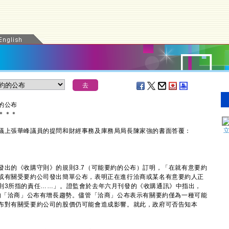
的公布
＊
＊
＊
上張華峰議員的提問和財經事務及庫務局局長陳家強的書面答覆：
的《收購守則》的規則3.7（可能要約的公布）訂明，「在就有意要約
或有關受要約公司發出簡單公布，表明正在進行洽商或某名有意要約人正
則3所指的責任……」。證監會於去年六月刊發的《收購通訊》中指出，
出的「洽商」公布有增長趨勢。儘管「洽商」公布表示有關要約僅為一種可能
布對有關受要約公司的股價仍可能會造成影響。就此，政府可否告知本