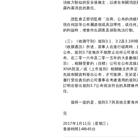
項效力類似的安全港條文，以便在有關消息
露內幕消息的責任。
證監會正密切監察「洽商」公布的持續增
現任何該等公布屬虛假或具誤導性，或任何
的利益時，便會作出調查及採取執法行動。
（三）《收購守則》規則3.1、3.2及3.
《收購通訊》所述，當事人在進行磋商時，
公布。規則3.7並無亦不能禁止任何公司
布。在二零一六年及二零一五年的大多數個案
宗），相關受要約（目標）公司在公布其描
XIVA部及／或《上市規則》相關條文所
先就有關資料發出公布，才可復牌。至於是
履行受信責任的公司董事在考慮適用的規則
訂明在發出規則3.7公布前須符合的具體
任。
值得一提的是，規則3.7與其他主要海外
完
2017年1月11日（星期三）
香港時間14時45分