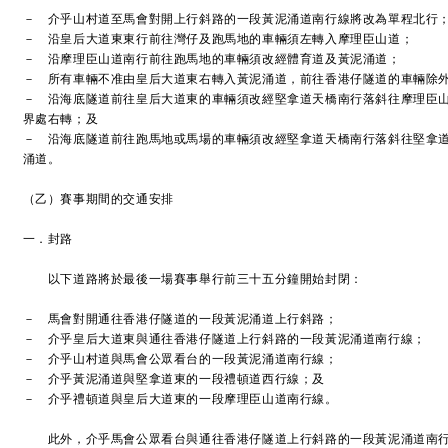
－ 介乎山村道至馬會對開上行斜路的一段黃泥涌道南行線將改為單程北行
－ 沿皇后大道東東行前往灣仔及跑馬地的車輛須左轉入摩理臣山道；
－ 沿摩理臣山道南行前往跑馬地的車輛須改經體育道及黃泥涌道；
－ 所有車輛不准由皇后大道東右轉入黃泥涌道，前往香港仔隧道的車輛除
－ 沿海底隧道前往皇后大道東的車輛須改經堅拿道天橋南行落斜往摩理臣
界處右轉；及
－ 沿海底隧道前往跑馬地或馬場的車輛須改經堅拿道天橋南行落斜往堅拿
涌道。
（乙）賽事期間的交通安排
一．封路
以下道路將於最後一場賽事舉行前三十五分鐘開始封閉：
－ 馬會對開通往香港仔隧道的一段黃泥涌道上行斜路；
－ 介乎皇后大道東與通往香港仔隧道上行斜路的一段黃泥涌道南行線；
－ 介乎山村道與馬會公眾看台的一段黃泥涌道南行線；
－ 介乎黃泥涌道與堅拿道東的一段禮頓道西行線；及
－ 介乎禮頓道與皇后大道東的一段摩理臣山道南行線。
此外，介乎馬會公眾看台與通往香港仔隧道上行斜路的一段黃泥涌道南行