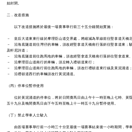
始封閉。
二．改道措施
以下改道措施將於最後一場賽事舉行前三十五分鐘開始實施：
－ 皇后大道東東行線於摩理臣山道交界處，將縮減為單線前往堅拿道天橋
－ 沿海底隧道前往灣仔的車輛，須改經堅拿道天橋南行落斜往堅拿道東；
及軒尼詩道；
－ 沿海底隧道前往跑馬地的車輛，須改經堅拿道天橋南行落斜往堅拿道東
－ 沿摩理臣山道南行的車輛，須左轉入禮頓道東行；
－ 沿摩理臣山道南行前往跑馬地的車輛，須改行禮頓道東行線及黃泥涌道
－ 沿禮頓道西行的車輛須改行黃泥涌道。
（丙）停車位暫停使用
位於黃泥涌道的停車位，將於日間賽馬日由上午十一時至晚上七時、黃昏
五十九分及晚間賽馬日由下午五時至晚上十一時五十九分暫停使用。
（丁）禁止學車人士駛入
由首場賽事舉行前一小時三十分至最後一場賽事結束後一小時期間，學車