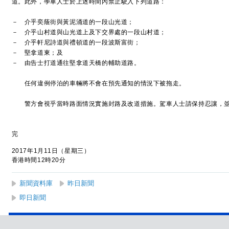
道。此外，學車人士於上述時間內禁止駛入下列道路：
－ 介乎奕蔭街與黃泥涌道的一段山光道；
－ 介乎山村道與山光道上及下交界處的一段山村道；
－ 介乎軒尼詩道與禮頓道的一段波斯富街；
－ 堅拿道東；及
－ 由告士打道通往堅拿道天橋的輔助道路。
任何違例停泊的車輛將不會在預先通知的情況下被拖走。
警方會視乎當時路面情況實施封路及改道措施。駕車人士請保持忍讓，並
完
2017年1月11日（星期三）
香港時間12時20分
新聞資料庫
昨日新聞
即日新聞