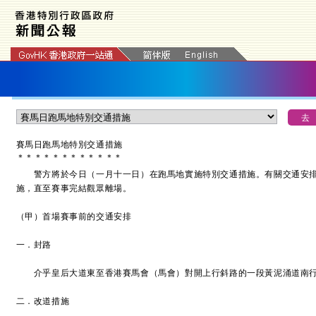
賽馬日跑馬地特別交通措施
＊
＊
＊
＊
＊
＊
＊
＊
＊
＊
＊
＊
警方將於今日（一月十一日）在跑馬地實施特別交通措施。有關交通安排
施，直至賽事完結觀眾離場。
（甲）首場賽事前的交通安排
一．封路
介乎皇后大道東至香港賽馬會（馬會）對開上行斜路的一段黃泥涌道南行
二．改道措施