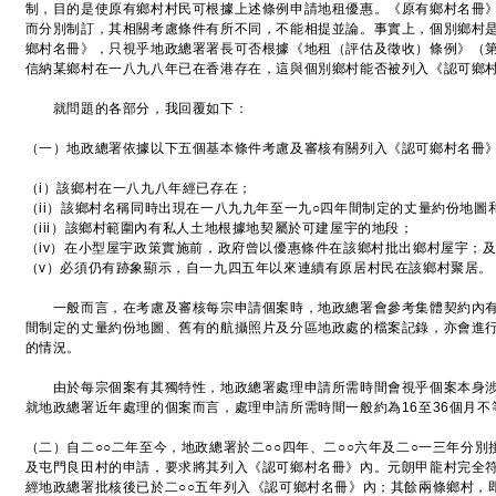
制，目的是使原有鄉村村民可根據上述條例申請地租優惠。《原有鄉村名冊
而分別制訂，其相關考慮條件有所不同，不能相提並論。事實上，個別鄉村
鄉村名冊》，只視乎地政總署署長可否根據《地租（評估及徵收）條例》（第
信納某鄉村在一八九八年已在香港存在，這與個別鄉村能否被列入《認可鄉
就問題的各部分，我回覆如下：
（一）地政總署依據以下五個基本條件考慮及審核有關列入《認可鄉村名冊
（i）該鄉村在一八九八年經已存在；
（ii）該鄉村名稱同時出現在一八九九年至一九○四年間制定的丈量約份地圖
（iii）該鄉村範圍內有私人土地根據地契屬於可建屋宇的地段；
（iv）在小型屋宇政策實施前，政府曾以優惠條件在該鄉村批出鄉村屋宇；
（v）必須仍有跡象顯示，自一九四五年以來連續有原居村民在該鄉村聚居。
一般而言，在考慮及審核每宗申請個案時，地政總署會參考集體契約內有
間制定的丈量約份地圖、舊有的航攝照片及分區地政處的檔案記錄，亦會進
的情況。
由於每宗個案有其獨特性，地政總署處理申請所需時間會視乎個案本身涉
就地政總署近年處理的個案而言，處理申請所需時間一般約為16至36個月不
（二）自二○○二年至今，地政總署於二○○四年、二○○六年及二○一三年分
及屯門良田村的申請，要求將其列入《認可鄉村名冊》內。元朗甲龍村完全
經地政總署批核後已於二○○五年列入《認可鄉村名冊》內；其餘兩條鄉村，