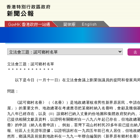
立法會三題：認可鄉村名單
＊
＊
＊
＊
＊
＊
＊
＊
＊
＊
＊
＊
以下是今日（一月十一日）在立法會會議上劉業強議員的提問和發展局局
問題：
《認可鄉村名冊》（《名冊》）是地政總署核准男性新界原居民，申請在
屋」）的重要文件。地政總署在考慮應否把某鄉村納入名冊時，會顧及幾個基
九八年已經存在，以及（ii）該鄉村已納入丈量約份地圖和集體政府契約內
已提供相關文獻及資料，以證明有關鄉村自一八九八年起已存在，但地政總
冊》的申請（納入名冊申請）。例如，荃灣下花山村村民20多年前已提出納
報、社區人士見證等證據，以證明該村在一九四五年前已有人居住，但地政
然而，鄉議局及前規劃地政科在一九九一年聯合編製的《新界原有鄉村名冊