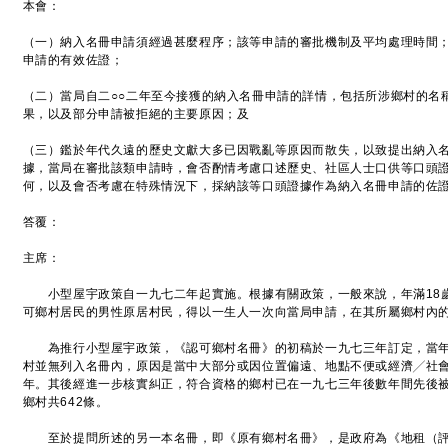
本會：
（一）納入名冊申請須經過甚麼程序；該等申請的審批機制及平均處理時間
申請的有效佐證；
（二）當局自二○○二年至今接獲的納入名冊申請的詳情，包括所涉鄉村的名
果，以及部分申請被拒絕的主要原因；及
（三）鑑於年代久遠的歷史文獻大多已因戰亂等原因而散失，以致提出納入
據，當局在審批該類申請時，會否酌情考慮口述歷史、社區人士口供等口頭
何，以及會否考慮在特殊情況下，採納該等口頭證據作為納入名冊申請的佐
答覆：
主席：
小型屋宇政策自一九七二年起實施。根據有關政策，一般來說，年滿18
可鄉村居民的男性原居村民，得以一生人一次向當局申請，在其所屬鄉村內
為推行小型屋宇政策，《認可鄉村名冊》的初稿於一九七三年訂定，當年名
村並無列入名冊內，原因是當中大部分或因位置偏遠、地點不便或經濟╱社
年。其後經進一步核實糾正，符合資格的鄉村已在一九七三年後數年間先後
鄉村共642條。
至於提問所述的另一本名冊，即《原有鄉村名冊》，是政府為《地租（評估