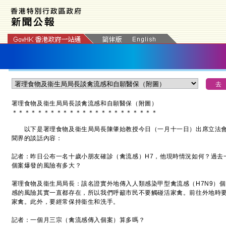
署理食物及衞生局局長談禽流感和自願醫保（附圖）
＊
＊
＊
＊
＊
＊
＊
＊
＊
＊
＊
＊
＊
＊
＊
＊
＊
＊
＊
＊
＊
＊
＊
以下是署理食物及衞生局局長陳肇始教授今日（一月十一日）出席立法會
聞界的談話內容：
記者：昨日公布一名十歲小朋友確診（禽流感）H7，他現時情況如何？過去
個案爆發的風險有多大？
署理食物及衞生局局長：該名證實外地傳入人類感染甲型禽流感（H7N9）
感的風險其實一直都存在，所以我們呼籲市民不要觸碰活家禽。前往外地時
家禽。此外，要經常保持衞生和洗手。
記者：一個月三宗（禽流感傳入個案）算多嗎？