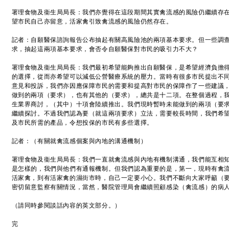
署理食物及衞生局局長：我們亦覺得在這段期間其實禽流感的風險仍繼續存
望市民自己亦留意，活家禽引致禽流感的風險仍然存在。
記者：自願醫保諮詢報告公布抽起有關高風險池的兩項基本要求。但一些調
求，抽起這兩項基本要求，會否令自願醫保對市民的吸引力不大？
署理食物及衞生局局長：我們最初希望能夠推出自願醫保，是希望經濟負擔
的選擇，從而亦希望可以減低公營醫療系統的壓力。當時有很多市民提出不
意見和投訴，我們亦因應保障市民的需要和提高對市民的保障作了一些建議
做到的兩項（要求），也有其他的（要求），總共是十二項。在整個過程，
生業界商討，（其中）十項會陸續推出。我們現時暫時未能做到的兩項（要
繼續探討。不過我們認為要（就這兩項要求）立法，需要較長時間，我們希
及市民所需的產品，令想投保的市民有多些選擇。
記者：（有關就禽流感個案與內地的溝通機制）
署理食物及衞生局局長：我們一直就禽流感與內地有機制溝通，我們能互相
是怎樣的，我們與他們有通報機制。但我們認為重要的是，第一，現時有禽
活家禽，到有活家禽的濕街市時，自己一定要小心。我們不斷向大家呼籲（
密切留意監察有關情況，當然，醫院管理局會繼續照顧感染（禽流感）的病
（請同時參閱談話內容的英文部分。）
完