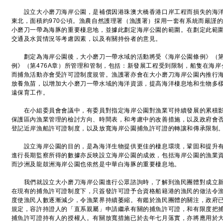
設立大小磨刀海岸公園，是補償因港珠澳大橋香港口岸工程而損失的海洋
東北，面積約970公頃。漁農自然護理署（漁護署）採用一套有系統而嚴謹
小磨刀一帶為海豚的重要棲息地，並據此劃定海岸公園的範圍。在劃定此範
交通及水質情況等考慮因素，以及有關持份者的意見。
劃定為海岸公園後，大小磨刀一帶水域的活動將受《海岸公園條例》（第4
例》（第476A章）所管理和管制，包括：新發展工程受到限制，船隻在海岸
而捕魚活動亦會受許可證制度規管。漁護署亦會在大小磨刀海岸公園內推行
放養魚苗，以增加大小磨刀一帶水域的海洋資源，提高海洋棲息地和生物多
遠保育工作。
在小組委員會會議中，有委員對指定海岸公園對漁業可持續發展的累積影
保護區內漁業管理的檢討方向、時間表，和考慮中的改善措施，以及政府會
登記近岸漁船許可證制度，以及放寬海岸公園捕魚許可證的轉讓和傳承限制
設立海岸公園的目的，是為海洋生物提供更佳的棲息環境，鞏固和提升有
進行長期監察所得的數據亦反映設立海岸公園的成效，包括海岸公園的漁業
而沙洲及龍鼓洲海岸公園也依然是中華白海豚的重要棲息地。
我們就設立大小磨刀海岸公園進行公眾諮詢時，了解到漁民團體對成立新
在現有的捕魚許可證制度下，只簽發許可證予合資格船籍港的漁民的做法令
度使漁民人數逐漸減少，令漁業界持續萎縮。有鑑於漁民團體的關注，政府
規定，容許持證人的「直系親屬」申請繼承有關的捕魚許可證，和有限度把
捕魚許可證持有人的授權人。有關放寬措施已於去年七月落實，亦將應用於