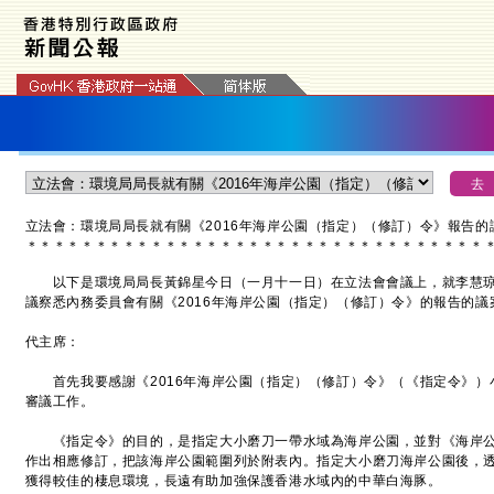
​立法會：環境局局長就有關《2016年海岸公園（指定）（修訂）令》報告
的
＊
＊
＊
＊
＊
＊
＊
＊
＊
＊
＊
＊
＊
＊
＊
＊
＊
＊
＊
＊
＊
＊
＊
＊
＊
＊
＊
＊
＊
＊
＊
＊
＊
以下是環境局局長黃錦星今日（一月十一日）在立法會會議上，就李慧琼議
議察悉內務委員會有關《2016年海岸公園（指定）（修訂）令》的報告的議
代主席：
首先我要感謝《2016年海岸公園（指定）（修訂）令》（《指定令》）
審議工作。
《指定令》的目的，是指定大小磨刀一帶水域為海岸公園，並對《海岸公園
作出相應修訂，把該海岸公園範圍列於附表內。指定大小磨刀海岸公園後，
獲得較佳的棲息環境，長遠有助加強保護香港水域內的中華白海豚。