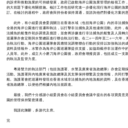
的訴求和推動漁業的可持續發展，政府已啟動海岸公園漁業管理的檢視工作
的大前題下優化有關措施。檢討工作包括研究進一步優化現行海岸公園的漁
訂。在檢討的過程中，政府會與持份者保持溝通，並諮詢他們對優化方案的
此外，有小組委員會委員關注在香港水域（包括海岸公園）內的非法捕魚
全港的海岸公園進行巡邏和執法，以打擊非法捕魚及其他違例活動。此外，
法捕魚的船隻作初步調查及搜證，並會將涉嫌進行非法捕魚的船隻及人員轉
巡邏隊亦會定期與水警總區進行聯合執法行動。在二○一四年至二○一六年，
合執法行動。海岸公園巡邏隊會因應情況調整聯合行動的安排以加強執法的
資料及情報外，水警亦為海岸公園巡邏隊提供支援，如協助截停非法運作中
人員等。此外，成立大小磨刀海岸公園後，政府會增撥資源，包括成立一支
的執法及監管力度。
粵港雙方的執法部門（包括漁護署、水警及廣東省漁政總隊）亦會定期採
活動。漁護署與內地廣東省漁政總隊及其支隊保持聯繫及交換情報，共同打
船。漁護署會把巡邏時發現在香港水域非法捕魚的內地漁船的資料，及在香
省漁政總隊，以便他們根據內地法規跟進。
最後，我們十分感謝小組委員會在小組委員會會議中提出的各項寶貴意見
園的管理保持緊密溝通。
我謹此陳辭，多謝代主席。
完