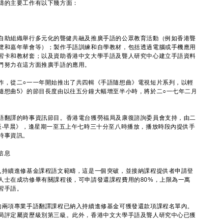
疇的主要工作有以下幾方面：
助組織舉行多元化的聾健共融及推廣手語的公眾教育活動（例如香港聾
覽和嘉年華會等）；製作手語訓練和自學教材，包括透過電腦或手機應用
習卡和教材套；以及資助香港中文大學手語及聾人研究中心建立手語資料
們努力在這方面推廣手語的應用。
，從二○一一年開始推出了共四輯《手語隨想曲》電視短片系列，以輕
隨想曲5》的節目長度由以往五分鐘大幅增至半小時，將於二○一七年二月
翻譯的時事資訊節目。香港電台獲勞福局及康復諮詢委員會支持，由二
辰‧早晨》，逢星期一至五上午七時三十分至八時播放，播放時段內提供手
時事資訊。
信息
持續進修基金課程語文範疇，這是一個突破，並接納課程提供者申請登
人士在成功修畢有關課程後，可申請發還課程費用的80%，上限為一萬
習手語。
兩項專業手語翻譯課程已納入持續進修基金可獲發還款項課程名單內。
局評定屬資歷級別第三級。此外，香港中文大學手語及聾人研究中心已獲