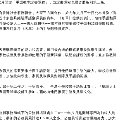
六月開辦「手語教學證書課程」，該證書課程也屬資歷級別第三級。
香港社會服務聯會，大家三方面合作，於去年六月三十日公布首份《香
五十多位具經驗手語翻譯員的資料。《名單》提供的資訊，包括手語翻譯
方便公眾人士──個人或機構──按本身的需要選擇手語翻譯員提供服務。
譯服務時參考《名單》上的手語翻譯員資料。
應聽障學童的能力和需要，選用最合適的模式教學及與學生溝通。例
學校統整及發展教師使用的手語新詞彙，以配合課程的要求，並加強教師
職員的需要安排推廣手語活動，提升他們運用手語的能力。學校亦會與
動，加強校內學生、家長及教職員對聽障及手語的認識。
如手語工作坊、手語講座、「全港小學校際手語歌比賽」、「聽障人士
邀請普通學校師生參加，藉此向他們推廣手語及共融文化。
員事務局轄下的公務員培訓處自二○一一年八月起開辦專門為前線人員
，參加的公務員累計達1 600人之多。公務員培訓處會繼續努力，加大