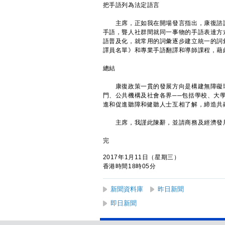
把手語列為法定語言
主席，正如我在開場發言指出，康復諮詢
手語，聾人社群間就同一事物的手語表達方
語普及化，就常用的詞彙逐步建立統一的詞
譯員名單》和專業手語翻譯和導師課程，藉
總結
康復政策一貫的發展方向是構建無障礙環
門、公共機構及社會各界──包括學校、大
進和促進聽障和健聽人士互相了解，締造共
主席，我謹此陳辭，並請商務及經濟發
完
2017年1月11日（星期三）
香港時間18時05分
新聞資料庫
昨日新聞
即日新聞