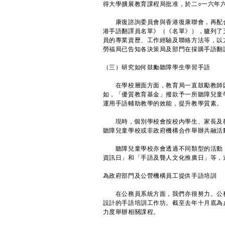
得大學擴展教育課程局批准，於二○一六年
康復諮詢委員會與香港復康聯會，再配合
港手語翻譯員名單》（《名單》），臚列了
員的專業資歷、工作經驗及聯絡方法等，以
勞福局已告知各決策局及部門在採購手語翻
（三）研究如何鼓勵聽障學生學習手語
在學校層面方面，教育局一直鼓勵教師因
如，「優質教育基金」撥款予一所聽障兒童
運用手語輔助教學的效能，提升教學質素。
現時，個別學校會按校內學生、家長及教
聽障兒童學校或非政府機構合作舉辦共融活
聽障兒童學校亦會透過不同類型的活動，
資訊日」和「手語及聾人文化推廣日」等，
為政府部門及公營機構員工提供手語培訓
在公務員系統方面，我們亦很努力。公務
設計的手語培訓工作坊。截至去年十月底為止
力度舉辦相關課程。