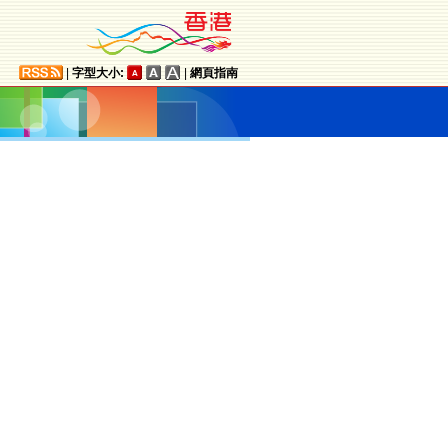
|
字型大小:
|
網頁指南