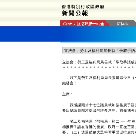
立法會：勞工及福利局局長就「爭取手語成
＊
＊
＊
＊
＊
＊
＊
＊
＊
＊
＊
＊
＊
＊
＊
＊
＊
＊
＊
以下是勞工及福利局局長張建宗今日（一
結發言：
主席：
我感謝剛才十七位議員就加強推廣手語的
要回應議員剛才提出的許多意見。首先我強
勞工及福利局（勞福局）於二○一○年在
極推廣手語在香港的發展。政府一直從三個
要；（二）透過鼓勵大眾學習手語以推廣共