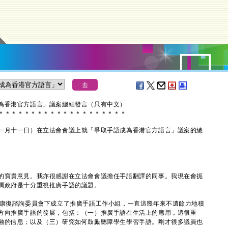
為香港官方語言」議案總結發言（只有中文）
＊
＊
＊
＊
＊
＊
＊
＊
＊
＊
＊
＊
＊
＊
＊
＊
＊
＊
＊
＊
月十一日）在立法會會議上就「爭取手語成為香港官方語言」議案的總
寶貴意見。我亦很感謝在立法會會議擔任手語翻譯的同事。我現在會扼
調政府是十分重視推廣手語的議題。
康復諮詢委員會下成立了推廣手語工作小組，一直這幾年來不遺餘力地積
方向推廣手語的發展，包括：（一）推廣手語在生活上的應用，這很重
融的信息；以及（三）研究如何鼓勵聽障學生學習手語。剛才很多議員也