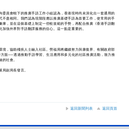
委員會轄下的推廣手語工作小組認為，香港現時尚未演化出一套通用的
式不盡相同。我們認為現階段應以推廣基礎手語為首要工作，使常用的手
彙庫，並在這個基礎上制定一些較規範的手勢，再配合推廣《香港手語翻
此加強外界對手語翻譯服務的信心。這一點是重要的。
境，協助殘疾人士融入社區。勞福局將繼續努力與康復界、有關政府部
學方面──透過推動手語學習、生活應用和多元化的社區推廣活動，致力推
融的社會。
展局副局長發言。
返回新聞列表
返回頁首