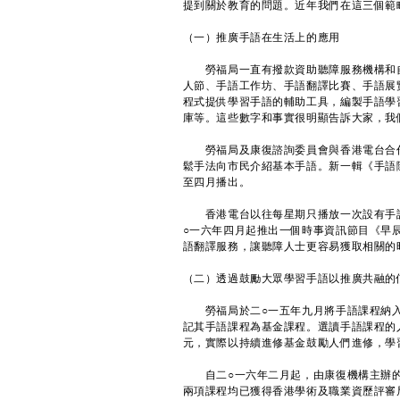
提到關於教育的問題。近年我們在這三個範
（一）推廣手語在生活上的應用
勞福局一直有撥款資助聽障服務機構和自
人節、手語工作坊、手語翻譯比賽、手語展
程式提供學習手語的輔助工具，編製手語學
庫等。這些數字和事實很明顯告訴大家，我
勞福局及康復諮詢委員會與香港電台合作
鬆手法向市民介紹基本手語。新一輯《手語
至四月播出。
香港電台以往每星期只播放一次設有手語
○一六年四月起推出一個時事資訊節目《早
語翻譯服務，讓聽障人士更容易獲取相關的
（二）透過鼓勵大眾學習手語以推廣共融的
勞福局於二○一五年九月將手語課程納入
記其手語課程為基金課程。選讀手語課程的
元，實際以持續進修基金鼓勵人們進修，學
自二○一六年二月起，由康復機構主辦的
兩項課程均已獲得香港學術及職業資歷評審