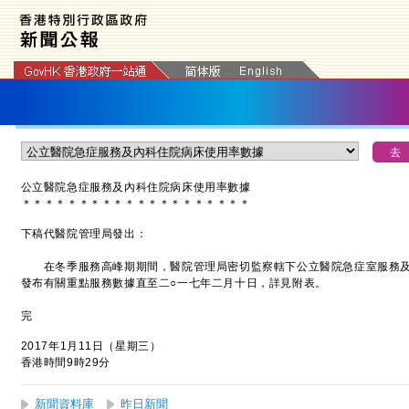
公立醫院急症服務及內科住院病床使用率數據
＊
＊
＊
＊
＊
＊
＊
＊
＊
＊
＊
＊
＊
＊
＊
＊
＊
＊
＊
＊
下稿代醫院管理局發出：
在冬季服務高峰期期間，醫院管理局密切監察轄下公立醫院急症室服務及
發布有關重點服務數據直至二○一七年二月十日，詳見附表。
完
2017年1月11日（星期三）
香港時間9時29分
新聞資料庫
昨日新聞