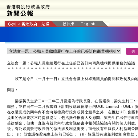
立法會一題：公職人員繼續履行在上任前已簽訂向商業機構提供服務的協議
＊
＊
＊
＊
＊
＊
＊
＊
＊
＊
＊
＊
＊
＊
＊
＊
＊
＊
＊
＊
＊
＊
＊
＊
＊
＊
＊
＊
＊
＊
＊
＊
＊
以下是今日（一月十一日）立法會會議上林卓廷議員的提問和政制及內地
問題：
梁振英先生於二○一二年三月當選為行政長官。在當選前，梁先生於二○
職務，並在同年十二月與當時正計劃收購戴德梁行的UGL Limited（UG
在收購完成的兩年內不會向戴德梁行挖角或與之競爭之外，在推動UGL集團
提出的合理要求不時提供協助，包括擔任推薦人及顧問。梁先生在出任行政長
英鎊酬金，但他一直沒有就此向行政會議秘書申報與該協議有關的個人利益。
後，有公眾質疑行政長官的做法涉及利益衝突，而他沒有申報個人利益屬公
出：（i）該協議在梁先生上任前已簽訂；（ii）協議設有避免利益衝突條款