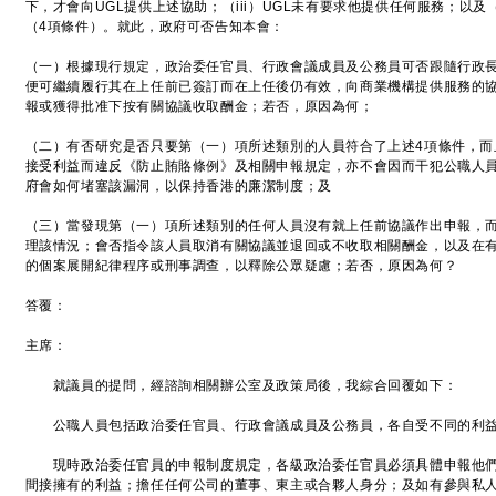
下，才會向UGL提供上述協助；（iii）UGL未有要求他提供任何服務；以及
（4項條件）。就此，政府可否告知本會：
（一）根據現行規定，政治委任官員、行政會議成員及公務員可否跟隨行政長
便可繼續履行其在上任前已簽訂而在上任後仍有效，向商業機構提供服務的
報或獲得批准下按有關協議收取酬金；若否，原因為何；
（二）有否研究是否只要第（一）項所述類別的人員符合了上述4項條件，而
接受利益而違反《防止賄賂條例》及相關申報規定，亦不會因而干犯公職人
府會如何堵塞該漏洞，以保持香港的廉潔制度；及
（三）當發現第（一）項所述類別的任何人員沒有就上任前協議作出申報，
理該情況；會否指令該人員取消有關協議並退回或不收取相關酬金，以及在
的個案展開紀律程序或刑事調查，以釋除公眾疑慮；若否，原因為何？
答覆：
主席：
就議員的提問，經諮詢相關辦公室及政策局後，我綜合回覆如下：
公職人員包括政治委任官員、行政會議成員及公務員，各自受不同的利益
現時政治委任官員的申報制度規定，各級政治委任官員必須具體申報他們
間接擁有的利益；擔任任何公司的董事、東主或合夥人身分；及如有參與私