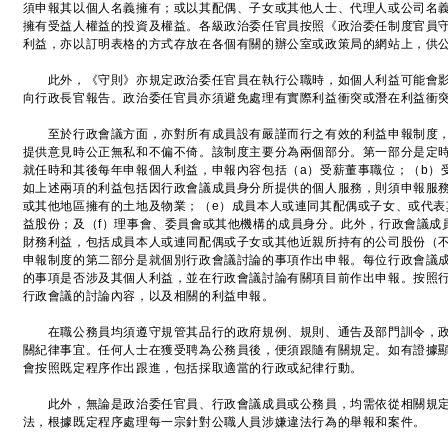
須申報其以個人名義擁有；或以其配偶、子女或其他人士、代理人或公司名
擁有受益人權益的投資及權益。各級政治委任官員按照《政治委任制度官員
利益，亦以訂明表格的方式存放在各個有關的辦公室或政策局的網站上，供
此外，《守則》亦規定政治委任官員在執行公職時，如個人利益可能會影
向行政長官報告。政治委任官員亦須避免處理有實際利益衝突或潛在利益衝
至於行政會議方面，亦對所有成員設有嚴謹而行之有效的利益申報制度，
提供意見時公正無私和不偏不倚。該制度主要分為兩個部分。第一部分是定
就任時和其後每年申報個人利益，申報內容包括（a）受薪董事職位；（b）
如上述兩項的利益包括因行政會議成員身分所提供的個人服務，則須申報服務
或其他地區擁有的土地及物業；（e）成員本人或連同其配偶或子女、或代表
益股份；及（f）理事會、委員會或其他機構的成員身分。此外，行政會議成
財務利益，包括成員本人或連同配偶或子女或其他近親所持有的公司股份（
申報制度的第二部分是就個別行政會議討論的事項作出申報。每位行政會議
的事項是否涉及其個人利益，並在行政會議討論有關項目前作出申報。按照
行政會議的討論內容，以及相關的利益申報。
在職公務員均須遵守規管其品行的政府規例、規則、通告及部門訓令，政
關紀律事宜。任何人士在獲受聘為公務員後，便須跟隨有關規定。如有證據
會按照既定程序作出跟進，包括採取適當的行政或紀律行動。
此外，無論是政治委任官員、行政會議成員或公務員，均需依從相關規定
法，根據既定程序處理每一宗針對公職人員涉嫌違法行為的舉報和案件。