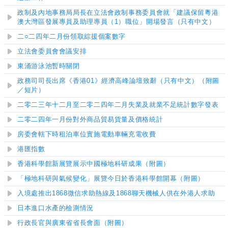
政制及內地事務局局長在立法會政制事務委員會就「建議保留粵港
澳大灣區發展專員及助理專員
（
1
）
職位」開場發言（只有中文）
二○二四年二月份領取綜援個案數字
立法會委員會會議安排
東涌游泳池
暫時關閉
政務司司長出席《香港01》經濟高峰論壇致辭
（只有中文）（附圖
／短片）
二零二三年十二月至二零二四年二月失業及就業不足統計數字發表
二零二四年一月份對外商品貿易貨量及價格統計
房委會轄下時租泊車位實施電動車輛充電收費
港匯指數
香港科學館新展覽展示中國極地科研成果（附圖）
「極地科研與氣候變化」展覽今日於香港科學館開幕（附圖）
入境處推出1868微信求助熱線及1868聊天機械人供在外港人求助
日本進口水產的檢測情況
行政長官與廣東省省長會面（附圖）