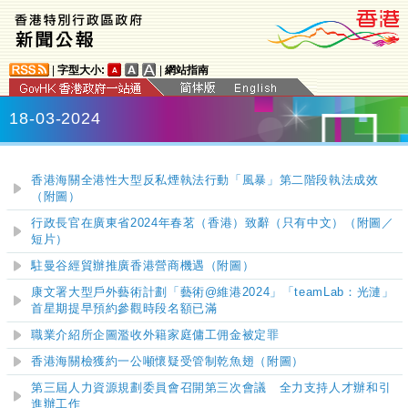
|
字型大小:
|
網站指南
18-03-2024
香港海關全港性大型反私煙執法行動「風暴」第二階段執法成效
（附圖）
​行政長官在廣東省2024年春茗（香港）致辭（只有中文）（附圖／
短片）
駐曼谷經貿辦推廣香港營商機遇（附圖）
康文署大型戶外藝術計劃「藝術@維港2024」「teamLab：光漣」
首星期提早預約參觀時段名額已滿
職業介紹所企圖濫收外籍家庭傭工佣金被定罪
香港海關檢獲約一公噸懷疑受管制乾魚翅（附圖）
第三屆人力資源規劃委員會召開第三次會議 全力支持人才辦和引
進辦工作