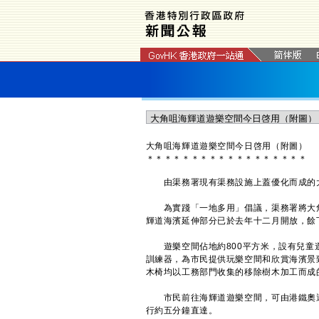
大角咀海輝道遊樂空間今日啓用（附圖）
＊
＊
＊
＊
＊
＊
＊
＊
＊
＊
＊
＊
＊
＊
＊
＊
＊
＊
由渠務署現有渠務設施上蓋優化而成的大
為實踐「一地多用」倡議，渠務署將大角
輝道海濱延伸部分已於去年十二月開放，餘
遊樂空間佔地約800平方米，設有兒童遊
訓練器，為市民提供玩樂空間和欣賞海濱景
木椅均以工務部門收集的移除樹木加工而成
市民前往海輝道遊樂空間，可由港鐵奧運
行約五分鐘直達。