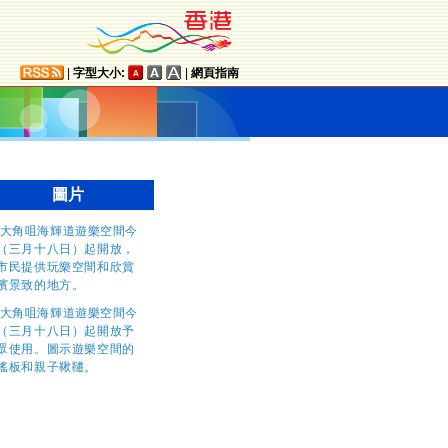
|
字型大小:
|
網頁指南
圖片