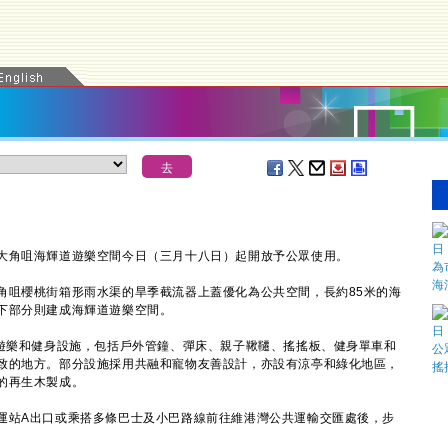
角咀海輝道遊樂空間今日（三月十八日）起開放予公眾使用。
咀櫻桃街箱形雨水渠的旱季截流器上蓋優化為公共空間，長約85米的海
下部分則建成海輝道遊樂空間。
樂和健身設施，包括戶外管鐘、彈床、親子鞦韆、搖搖板、健身單車和
致的地方。部分設施採用共融和寵物友善設計，亦設有涼亭和綠化地區，
的再生木製成。
站A出口或乘搭多條巴士及小巴路線前往維港灣公共運輸交匯處後，步