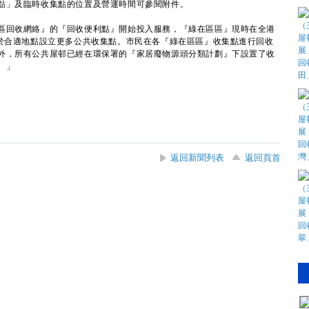
點」及臨時收集點的位置及營運時間可參閱附件。
回收網絡』的『回收便利點』開始投入服務，『綠在區區』現時在全港
續於合適地點設立更多公共收集點。市民在各『綠在區區』收集點進行回收
外，所有公共屋邨已經在環保署的『家居廢物源頭分類計劃』下設置了收
。」
返回新聞列表
返回頁首