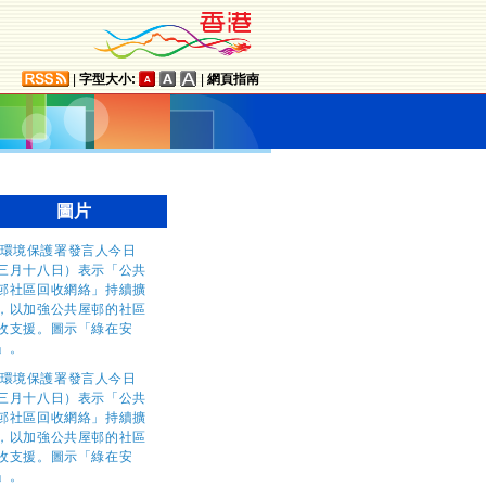
|
字型大小:
|
網頁指南
圖片