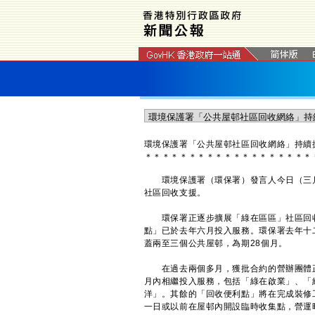
環境保護署「公共屋邨社區回收網絡」持續
＊
＊
＊
＊
＊
＊
＊
＊
＊
＊
＊
＊
＊
＊
＊
＊
＊
＊
＊
環境保護署（環保署）發言人今日（三月
社區回收支援。
環保署正逐步擴展「綠在區區」社區回收
點」已於去年六月投入服務。環保署去年十
蓋兩至三個公共屋邨，為期28個月。
在過去兩個多月，獲批合約的營辦團體正
月內相繼投入服務，包括「綠在啟業」、「
洋」。其餘的「回收便利點」將在完成裝修
一日或以前在屋邨內開設臨時收集點，營運