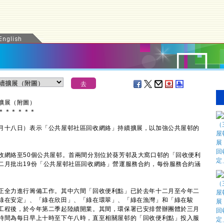
擴展（附圖）
＊
＊
＊
＊
＊
＊
十八日）表示「公共屋邨社區回收網絡」持續擴展，以加強公共屋邨的
網絡至50個公共屋邨。首兩間分別位於葵芳邨及大窩口邨的「回收便利
二月批出19份「公共屋邨社區回收網絡」營運服務合約，每份服務合約涵
全力進行籌備工作。其中六間「回收便利點」已於去年十二月至今年二
綠在安定」、「綠在欣田」、「綠在環翠」、「綠在漁灣」和「綠在駿
工程後，於今年第二季起陸續開業。其間，環保署已安排營辦團體於三月
時間為每日早上十時至下午八時，直至相關屋邨的「回收便利點」投入服