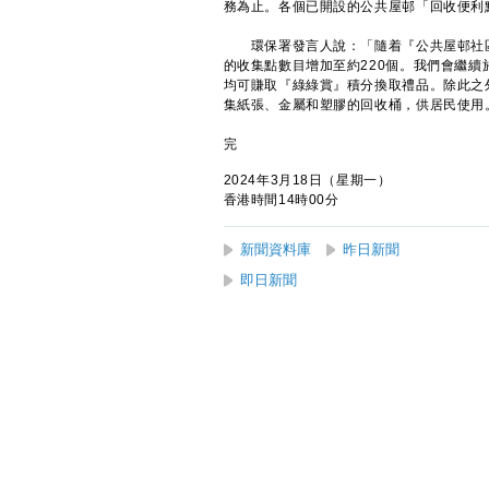
務為止。各個已開設的公共屋邨「回收便利
環保署發言人說：「隨着『公共屋邨社區
的收集點數目增加至約220個。我們會繼
均可賺取『綠綠賞』積分換取禮品。除此之
集紙張、金屬和塑膠的回收桶，供居民使用
完
2024年3月18日（星期一）
香港時間14時00分
新聞資料庫
昨日新聞
即日新聞