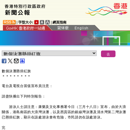
|
字型大小:
|
網頁指南
​數個泳灘懸掛紅旗
＊
＊
＊
＊
＊
＊
＊
＊
電台及電視台當值宣布員注意：
請盡快播出下列特別報告：
游泳人士請注意：康樂及文化事務署今日（三月十八日）宣布，由於大浪
關係，港島南區的大浪灣泳灘，以及西貢區的銀線灣泳灘及清水灣第二灣泳灘
已懸掛紅旗，顯示在該處游泳會有危險，市民請勿在該處游泳。
完