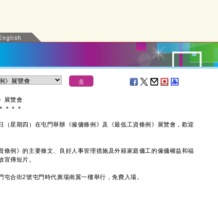
》展覽會
＊
＊
＊
＊
日（星期四）在屯門舉辦《僱傭條例》及《最低工資條例》展覽會，歡迎
條例》的主要條文、良好人事管理措施及外籍家庭傭工的僱傭權益和福
放宣傳短片。
屯合街2號屯門時代廣場南翼一樓舉行，免費入場。