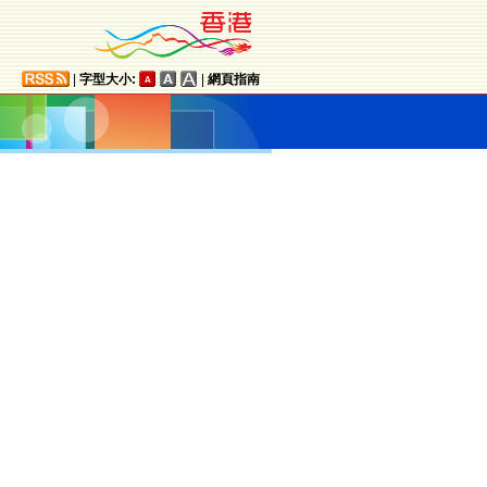
|
字型大小:
|
網頁指南