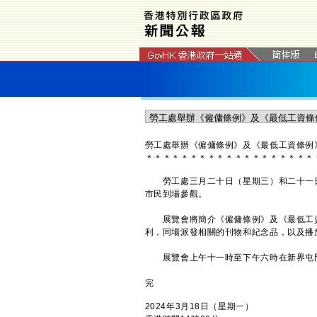
勞工處舉辦《僱傭條例》及《最低工資條例
＊
＊
＊
＊
＊
＊
＊
＊
＊
＊
＊
＊
＊
＊
＊
＊
＊
＊
＊
​勞工處三月二十日（星期三）和二十一
市民到場參觀。
展覽會將簡介《僱傭條例》及《最低工資
利，同場派發相關的刊物和紀念品，以及播
展覽會上午十一時至下午六時在新界屯門
完
2024年3月18日（星期一）