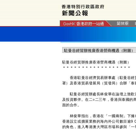
駐曼谷經貿辦推廣香港營商機遇（附圖）
＊
＊
＊
＊
＊
＊
＊
＊
＊
＊
＊
＊
＊
＊
＊
＊
＊
＊
香港駐曼谷經濟貿易辦事處（駐曼谷經貿
署）及香港貿易發展局（貿發局）合辦「泰
駐曼谷經貿辦處長林俊華在論壇上致歡迎
及投資夥伴。在二○二三年，香港與泰國的
面的合作。
林俊華指出，香港在「一國兩制」下擁有
香港設立或擴展業務的海內外公司數目逾9 
的角色，進入粵港澳大灣區市場和參與「一