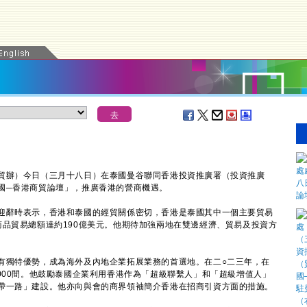
辦）今日（三月十八日）在泰國曼谷聯同香港投資推廣署（投資推廣
國─香港商貿論壇」，推廣香港的營商機遇。
辭時表示，香港和泰國的經貿關係密切，香港是泰國其中一個主要貿易
商品貿易總額達約190億美元。他期待加強兩地在雙邊經濟、貿易及投資方
獨特優勢，成為海外及內地企業拓展業務的首選地。在二○二三年，在
000間。他鼓勵泰國企業利用香港作為「超級聯繫人」和「超級增值人」
帶一路」建設。他亦向與會的商界領袖簡介香港在招商引資方面的措施。