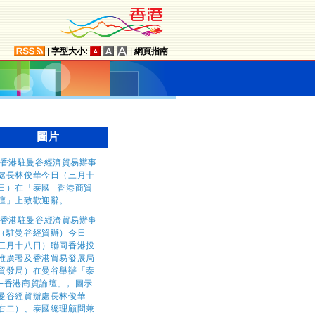
|
字型大小:
|
網頁指南
圖片