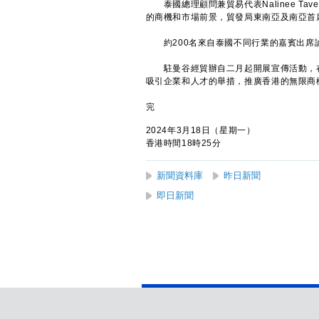
泰國總理顧問兼貿易代表Nalinee Ta
的商機和市場前景，貿發局東南亞及南亞首
約200名來自泰國不同行業的嘉賓出席
駐曼谷經貿辦自二月起開展宣傳活動，在
吸引企業和人才的舉措，推廣香港的無限商
完
2024年3月18日（星期一）
香港時間18時25分
新聞資料庫
昨日新聞
即日新聞