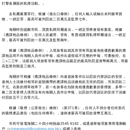
打擊各層面的私煙活動。」
走私屬嚴重罪行。根據《進出口條例》，任何人輸入或輸出未列艙單貨
物，一經定罪，最高可被判罰款二百萬元及監禁七年。
海關特別提醒市民，買賣私煙同屬違法，一經定罪將會留有案底。根據
《應課稅品條例》，任何人若處理、管有、售賣或購買私煙即屬違法，一經定
罪，最高可被判罰款一百萬元及監禁兩年。
根據《應課稅品條例》，入境旅客如就其所管有而超逾免稅優惠數量的應
課稅品而不向海關人員作出申報，或作出虛假或不完整的申報，可遭檢控。在
二○二三年，法庭就入境旅客管有應課稅品裁定的最高刑罰是港幣兩萬元，而最
高監禁刑期是三個月。
海關亦可根據《應課稅品條例》向違規旅客作出以罰款代替訴訟的安排，
違例人士須繳付相等於超額攜帶的應課稅品須繳稅款五倍的罰款，另加罰款二
千元。在新的煙草稅率下，若一名旅客在扣除免稅優惠數量的香煙後，多帶一
條二百支香煙入境而沒有向海關人員作出申報，以罰款代替訴訟的安排下須繳
付罰款五千三百零六元。
根據《吸煙（公眾衞生）條例》（第371章），任何人不得分發任何形式
的吸煙產品廣告（包括任何傳單），違例者最高可被罰款港幣五萬元。
市民可致電海關二十四小時熱線2545 6182，或透過舉報罪案專用電郵帳
戶（
crimereport@customs.gov.hk
）或網上表格