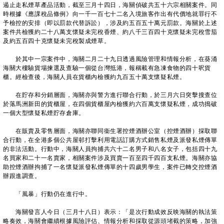
遏止走私煙草產品活動，截至三月十四日，海關偵破共五十六宗相關案件。同
時根據《應課稅品條例》向一千一百七十二名入境旅客作出有代價地就罪行不
予檢控的安排（即以罰款代替訴訟），涉及約五百五十萬元罰款。海關於上述
案件共檢獲約二十八萬支懷疑未完稅香煙、約八千三百四十克懷疑未完稅雪茄
及約五百四十克懷疑未完稅製成煙草。
於其中一宗案件中，海關二月二十九日透過風險管理和情報分析，在葵涌
海關大樓驗貨場揀選及查驗一個從台灣抵港，報稱載有急凍食物的四十呎貨
櫃。經檢查後，海關人員在貨櫃內檢獲約九百五十萬支懷疑私煙。
在貯存和分銷層面，海關亦與警方進行聯合行動，於三月六日突擊搜查位
於落馬洲新田的貨櫃屋，在四個貨櫃屋內檢獲約六百萬支懷疑私煙，成功搗破
一個大型懷疑私煙貯存倉庫。
在販賣及零售層面，海關亦聯同衞生署控煙酒辦公室（控煙酒辦）採取聯
合行動，在全港多個公共屋邨打擊利用電話訂購方式銷售私煙及派發私煙傳單
的非法活動。行動中，海關人員拘捕共六十二名男子和八名女子，包括四十九
名買家和二十一名賣家，相關案件涉及買賣一百至四千四百支私煙。海關亦協
助控煙酒辦拘捕了一名懷疑派發私煙傳單的十四歲男學生，案件已轉交控煙酒
辦跟進調查。
「風暴」行動仍在進行中。
海關發言人今日（三月十八日）表示：「是次行動成效反映海關的執法策
略奏效，海關會繼續根據風險評估、情報分析和採取從源頭堵截的策略，加強