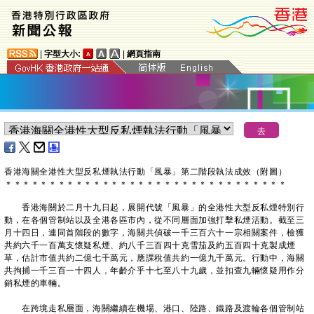
|
字型大小:
|
網頁指南
​香港海關全港性大型反私煙執法行動「風暴」第二階段執法成效（附圖）
＊
＊
＊
＊
＊
＊
＊
＊
＊
＊
＊
＊
＊
＊
＊
＊
＊
＊
＊
＊
＊
＊
＊
＊
＊
＊
＊
＊
＊
＊
＊
＊
香港海關於二月十九日起，展開代號「風暴」的全港性大型反私煙特別行
動，在各個管制站以及全港各區市內，從不同層面加強打擊私煙活動。截至三
月十四日，連同首階段的數字，海關共偵破一千三百六十一宗相關案件，檢獲
共約六千一百萬支懷疑私煙、約八千三百四十克雪茄及約五百四十克製成煙
草，估計市值共約二億七千萬元，應課稅值共約一億九千萬元。行動中，海關
共拘捕一千三百一十四人，年齡介乎十七至八十九歲，並扣查九輛懷疑用作分
銷私煙的車輛。
在跨境走私層面，海關繼續在機場、港口、陸路、鐵路及渡輪各個管制站