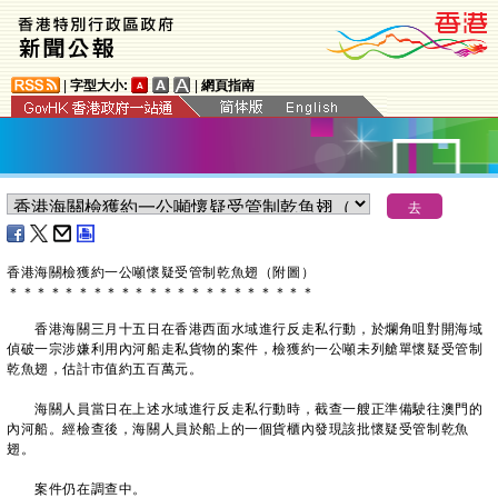
|
字型大小:
|
網頁指南
​香港海關檢獲約一公噸懷疑受管制乾魚翅（附圖）
＊
＊
＊
＊
＊
＊
＊
＊
＊
＊
＊
＊
＊
＊
＊
＊
＊
＊
＊
＊
＊
＊
香港海關三月十五日在香港西面水域進行反走私行動，於爛角咀對開海域
偵破一宗涉嫌利用內河船走私貨物的案件，檢獲約一公噸未列艙單懷疑受管制
乾魚翅，估計市值約五百萬元。
海關人員當日在上述水域進行反走私行動時，截查一艘正準備駛往澳門的
內河船。經檢查後，海關人員於船上的一個貨櫃內發現該批懷疑受管制乾魚
翅。
案件仍在調查中。