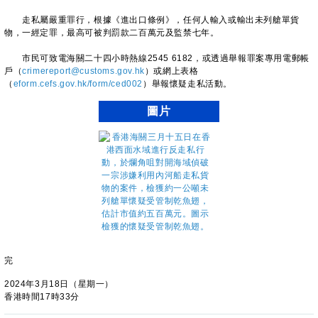
走私屬嚴重罪行，根據《進出口條例》，任何人輸入或輸出未列艙單貨
物，一經定罪，最高可被判罰款二百萬元及監禁七年。
​
市民可致電海關二十四小時熱線2545 6182，或透過舉報罪案專用電郵帳
戶（
crimereport@customs.gov.hk
）或網上表格
（
eform.cefs.gov.hk/form/ced002
）舉報懷疑走私活動。
圖片
完
2024年3月18日（星期一）
香港時間17時33分