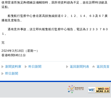
使用雷達而無足夠標繪設備輔助時，因所得資料頗為不足，故在詮釋時須顧及
這點。
船隻航行監察中心會在甚高頻無線頻道０２、１２、１４、６３及６７廣
播能見度報告。
遇有意外事故，須立即向船隻航行監察中心報告，電話為２２３３ ７８０
１。
完
2024年3月18日（星期一）
香港時間6時11分
新聞資料庫
昨日新聞
返回新聞列表
返回頁首
即日新聞