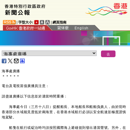
|
字型大小:
|
網頁指南
海事處廣播
＊
＊
＊
＊
＊
電台及電視當值廣播員注意：
請盡速廣播以下信息並於適當時間重播：
海事處今日（三月十八日）提醒船長、本地船長和船舶負責人，由於現時
香港部分水域能見度低於兩海里，在香港水域航行必須以安全航速並極度謹慎
地駕駛。
船隻在航行或碇泊時均須按照國際海上避碰規則發出適當聲號。另外，在