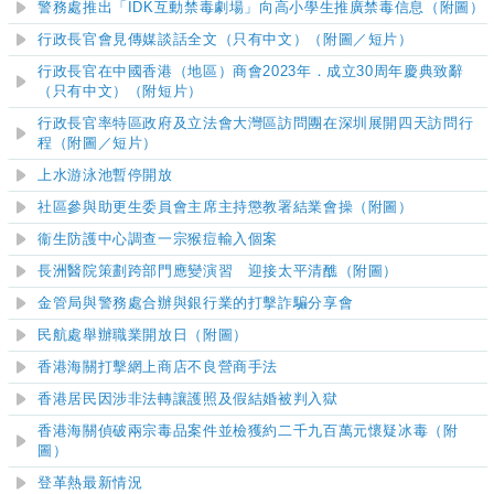
警務處推出「IDK互動禁毒劇場」向高小學生推廣禁毒信息（附圖）
行政長官會見傳媒談話全文（只有中文）（附圖／短片）
行政長官在中國香港（地區）商會2023年．成立30周年慶典致辭
（只有中文）（附短片）
行政長官率特區政府及立法會大灣區訪問團在深圳展開四天訪問行
程
（附圖／短片）
上水游泳池暫停開放
社區參與助更生委員會主席主持懲教署結業會操（附圖）
衞生防護中心調查一宗猴痘輸入個案
長洲醫院策劃跨部門應變演習 迎接太平清醮
（附圖）
金管局與警務處合辦與銀行業的打擊詐騙分享會
民航處舉辦職業開放日（附圖）
香港海關打擊網上商店不良營商手法
香港居民因涉非法轉讓護照及假結婚被判入獄
香港海關偵破兩宗毒品案件並檢獲約二千九百萬元懷疑冰毒（附
圖）
登革熱最新情況