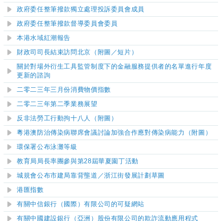
政府委任整筆撥款獨立處理投訴委員會成員
政府委任整筆撥款督導委員會委員
本港水域紅潮報告
財政司司長結束訪問北京（附圖／短片）
關於對場外衍生工具監管制度下的金融服務提供者的名單進行年度
更新的諮詢
二零二三年三月份消費物價指數
二零二三年第二季業務展望
反非法勞工行動拘十八人（附圖）
粵港澳防治傳染病聯席會議討論加強合作應對傳染病能力（附圖）
環保署公布泳灘等級
教育局局長率團參與第28屆華夏園丁活動
城規會公布市建局靠背壟道／浙江街發展計劃草圖
港匯指數
有關中信銀行（國際）有限公司的可疑網站
有關中國建設銀行（亞洲）股份有限公司的欺詐流動應用程式