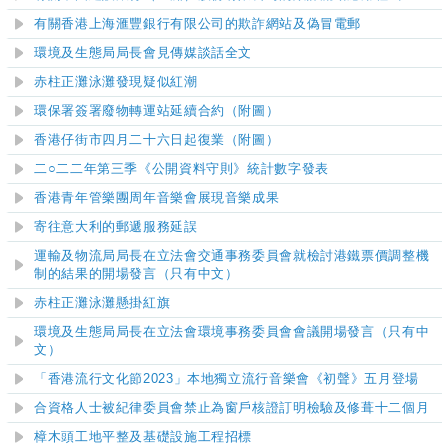
有關香港上海滙豐銀行有限公司的欺詐網站及偽冒電郵
環境及生態局局長會見傳媒談話全文
赤柱正灘泳灘發現疑似紅潮
環保署簽署廢物轉運站延續合約（附圖）
香港仔街市四月二十六日起復業（附圖）
二○二二年第三季《公開資料守則》統計數字發表
香港青年管樂團周年音樂會展現音樂成果
寄往意大利的郵遞服務延誤
運輸及物流局局長在立法會交通事務委員會就檢討港鐵票價調整機
制的結果的開場發言（只有中文）
赤柱正灘泳灘
懸掛紅旗
環境及生態局局長在立法會環境事務委員會會議開場發言（只有中
文）
「香港流行文化節2023」本地獨立流行音樂會《初聲》五月登場
合資格人士被紀律委員會禁止為窗戶核證訂明檢驗及修葺十二個月
樟木頭工地平整及基礎設施工程招標