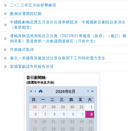
二○二三年五月份射擊練習
數個泳灘懸掛紅旗
中國戲劇梅花獎五月首次在港舉辦競演
中國國家京劇院赴港演出
《春草闖堂》
運輸及物流局局長在立法會《2023年行車隧道（政府）（修訂）條
例草案》委員會第一次會議開場發言（只有中文）
升旗儀式取消
僱主／承建商及僱員須注意在暴雨下工作時的電力安全
渠務署籲請市民報告水浸
昔日新聞稿:
(請選取年份及月份)
2026
年
8月
日
一
二
三
四
五
六
26
27
28
29
30
31
1
2
3
4
5
6
7
8
9
10
11
12
13
14
15
16
17
18
19
20
21
22