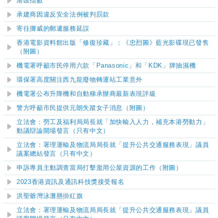
港匯指數
承建商因違反安全法例被判罰款
寄往挪威的郵遞服務延誤
香港電影資料館出版「修復珍藏」：《忠烈圖》藍光影碟現已發售
（附圖）
機電署呼籲市民停用六款「Panasonic」和「KDK」牌抽濕機
環保署高度關注西九龍廢物轉運站工業意外
機電署公布升降機和自動梯承辦商最新表現評級
警方呼籲市民提供元朗失蹤女子消息（附圖）
立法會：勞工及福利局局長就「加快輸入人力，補充本港勞動力」
動議辯論開場發言（只有中文）
立法會：署理運輸及物流局局長就「提升公共交通服務表現」議員
議案總結發言（只有中文）
申訴專員主動調查當局打擊濫用公屋資源的工作（附圖）
2023
香港資訊及通訊科技獎接受報名
洪聖爺灣泳灘
懸掛紅旗
立法會：署理運輸及物流局局長就「提升公共交通服務表現」議員