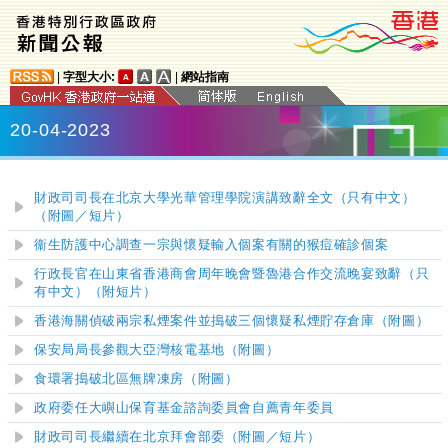
|
字型大小:
|
網站指南
20-04-2023
財政司司長在北京大學光華管理學院演講致辭全文（只有中文）
（附圖／短片）
衞生防護中心調查一宗與懷疑輸入個案有關的猴痘確診個案
行政長官在山東省香港商會周年晚會暨魯港合作交流晚宴致辭（只
有中文）（附短片）
香港海關偵破兩宗私煙案件並搗破三個懷疑私煙貯存倉庫（附圖）
保安局局長參觀大亞灣核電基地（附圖）
食環署搗破北區無牌凍房（附圖）
政府委任大嶼山保育基金諮詢委員會自薦青年委員
​財政司司長繼續在北京拜會部委
（附圖
／短片
）