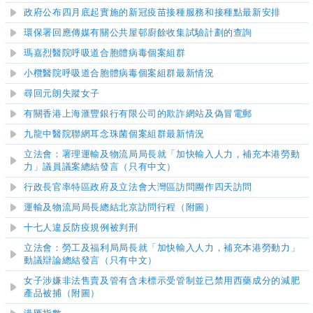
政府公布四月底起實施的新冠疫苗接種服務和接種點最新安排
環保署回應傳媒有關公共屋邨廚餘收集試驗計劃的查詢
瑪嘉烈醫院
呼吸道合胞體病毒個案組群
小欖醫院
呼吸道合胞體病毒個案組群最新情況
尋回元朗失蹤女子
有關香港上海滙豐銀行有限公司的欺詐網站及偽冒電郵
九龍中醫院聯網耳念珠菌個案組群最新情況
立法會：署理運輸及物流局局長就「加快輸入人力，補充本港勞動
力」議員議案總結發言（只有中文）
行政長官率特區政府及立法會大灣區訪問團作四天訪問
運輸及物流局局長總結北京訪問行程（附圖）
十七人違反防疫規例被判刑
立法會：勞工及福利局局長就「加快輸入人力，補充本港勞動力」
動議辯論總結發言（只有中文）
女子涉嫌非法售賣及管有含未標示受管制並已禁用西藥成分的減肥
產品被捕（附圖）