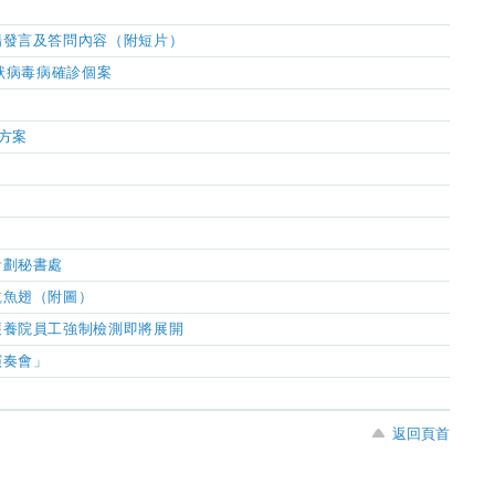
場發言及答問內容（附短片）
狀病毒病確診個案
方案
計劃秘書處
乾魚翅（附圖）
護養院員工強制檢測即將展開
演奏會」
返回頁首