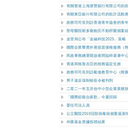
有關香港上海滙豐銀行有限公司的
有關東亞銀行有限公司的欺詐流動
政務司司長到訪香港青年協會的青
聖母
醫院耐多藥鮑氏不動桿菌個案
金管局公布「金融科技2025」策略
國際企業響應外展疫苗接種服務（
民政事務總署開放夜間臨時避暑中
香港與格魯吉亞的稅務協定生效
政務司司長到訪勵進教育中心（附
男子違反強制檢疫令被判刑
二零二一年五月份中小型企業業務
「國際綜藝合家歡」今夏回歸
委任司法人員
公立醫院
2019
冠狀病毒病個案最新
外匯基金票據投標結果