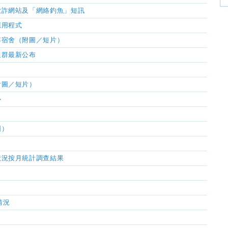
欺詐網站及「網絡釣魚」短訊
應用程式
年宿舍（附圖
／短片）
組
群
最新公布
附圖／短片）
心
圖）
狀況按月統計調查結果
情況