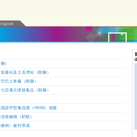
附圖）
宋皇臺站及土瓜灣站
（
附圖
）
新巴巴士車廠（附圖）
千七百萬元懷疑毒品（附圖）
感染甲型禽流感（H5N6）個案
能含致敏物（奶類）
明條例》被判罪成