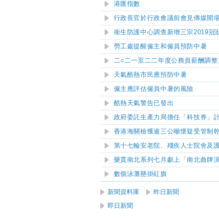
港匯指數
行政長官於行政會議前會見傳媒開
衞生防護中心調查新增三宗2019冠
勞工處提醒僱主和僱員預防中暑
二○二一至二二年度公務員薪酬調整
天氣酷熱市民應預防中暑
僱主應評估僱員中暑的風險
酷熱天氣警告已發出
政府委託生產力局擔任「科技券」
香港海關檢獲逾三公噸懷疑受管制
第十七輪安老院、殘疾人士院舍及
樂貫南北系列七月獻上「南北曲牌
數個泳灘懸掛紅旗
新聞資料庫
昨日新聞
即日新聞