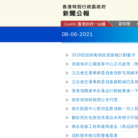
08-06-2021
2019冠狀病毒病疫苗接種計劃數字
首個海岸公園遊客中心正式啟用（
立法會交通事務委員會視察屯馬綫
立法會交通事務委員會參觀城巴及
香港海關連串反毒品行動檢獲逾一
政府就強制檢測公告刊憲
衞生防護中心密切監察成都一宗人類
數款預先包裝泡芙產品未有標示可
兩名裝修工程承建商違反《商品說
花蛤樣本檢出獸藥氯霉素