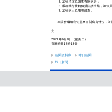
加強清潔及消毒有關病房；
嚴格執行接觸傳播防護措施，加強
加強病人及環境篩查。
本院會繼續密切監察有關病房情況，並已
完
2021年6月8日（星期二）
香港時間18時13分
新聞資料庫
昨日新聞
即日新聞