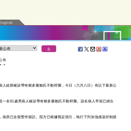
公布
＊
＊
人組群確診帶有耐多藥鮑氏不動桿菌，今日（六月八日）有以下最新公
一名81歲男病人確診帶有耐多藥鮑氏不動桿菌。該名病人早前已經出
病房已全面暫停探訪。院方已根據既定指引，執行下列加強感染控制措