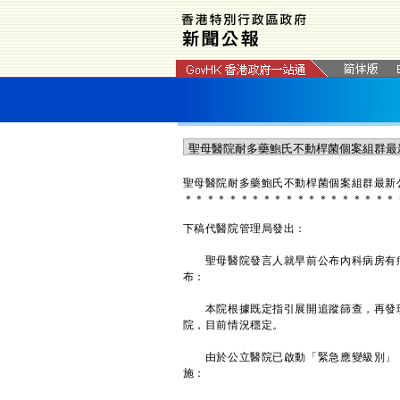
聖母醫院耐多藥鮑氏不動桿菌個案組群最新
＊
＊
＊
＊
＊
＊
＊
＊
＊
＊
＊
＊
＊
＊
＊
＊
＊
＊
＊
下稿代醫院管理局發出：
聖母醫院發言人就早前公布內科病房有病
布：
本院根據既定指引展開追蹤篩查，再發現
院，目前情況穩定。
由於公立醫院已啟動「緊急應變級別」，
施：