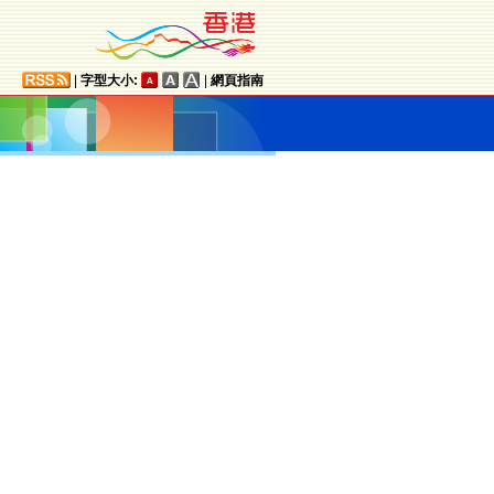
|
字型大小:
|
網頁指南