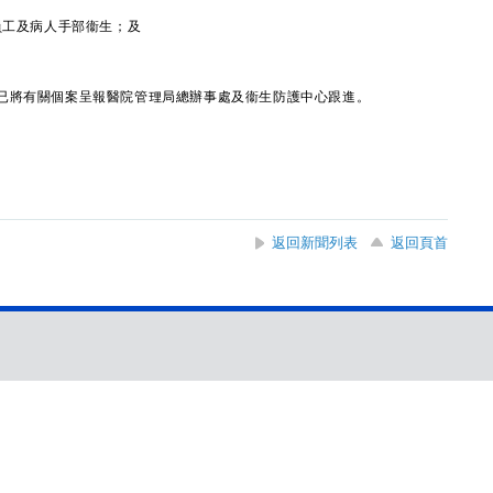
員工及病人手部衞生；及
將有關個案呈報醫院管理局總辦事處及衞生防護中心跟進。
返回新聞列表
返回頁首