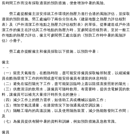
長時間工作而沒有採取適當的預防措施，便會增加中暑的風險。
勞工處提醒僱主須安排就工作環境的熱壓力進行合適的風險評估，並採取
適當的預防措施。勞工處編印了兩份分別名為《建築地盤之熱壓力評估核對
表》及《戶外清潔工作地點之熱壓力評估核對表》的單張。從事建造或戶外清
潔工作的僱主在評估其工作地點的熱壓力時，宜參閱這些核對表。至於一般工
作地點的熱壓力評估，僱主可參閱勞工處出版的《預防工作時中暑的風險評
估》小冊子。
勞工處亦提醒僱主和僱員採取以下措施，以預防中暑：
僱主
－－
（一）留意天氣報告，在酷熱時段，盡可能安排僱員採取輪班制度，以縮減僱
員在酷熱環境下工作的時間或盡可能安排僱員有適當的休息時段；
（二）避免在猛烈陽光下工作，盡可能架設臨時上蓋以阻擋直接照射的陽光；
（三）供應清涼的飲用水，讓僱員可隨時飲用。有需要時，提供含電解質的飲
料，讓僱員可以補充大量排汗時所失去的鹽分；
（四）減少工作上的體力需求，如借助工具或機械以協助工作；
（五）增加空氣流通量，在適當情況下加強通風或空調設施；
（六）隔離工場內的高溫設施，以及使用隔熱裝置，減少熱能散發到工作間；
及
（七）為僱員提供有關中暑的資料和訓練，例如預防措施及急救常識。
僱員