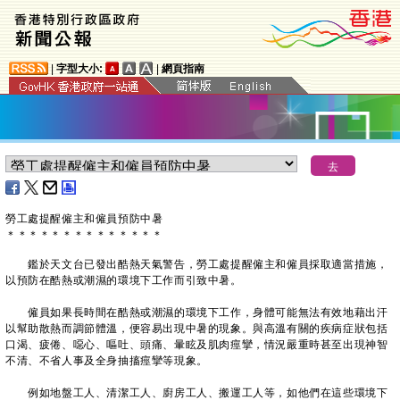
|
字型大小:
|
網頁指南
勞工處提醒僱主和僱員預防中暑
＊
＊
＊
＊
＊
＊
＊
＊
＊
＊
＊
＊
＊
＊
鑑於天文台已發出酷熱天氣警告，勞工處提醒僱主和僱員採取適當措施，
以預防在酷熱或潮濕的環境下工作而引致中暑。
僱員如果長時間在酷熱或潮濕的環境下工作，身體可能無法有效地藉出汗
以幫助散熱而調節體溫，便容易出現中暑的現象。與高溫有關的疾病症狀包括
口渴、疲倦、噁心、嘔吐、頭痛、暈眩及肌肉痙攣，情況嚴重時甚至出現神智
不清、不省人事及全身抽搐痙攣等現象。
例如地盤工人、清潔工人、廚房工人、搬運工人等，如他們在這些環境下