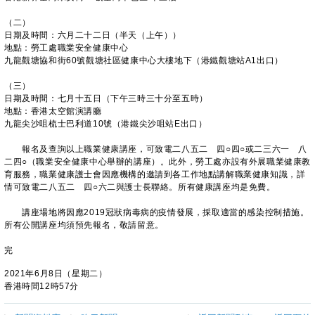
（二）
日期及時間：六月二十二日（半天（上午））
地點：勞工處職業安全健康中心
九龍觀塘協和街60號觀塘社區健康中心大樓地下（港鐵觀塘站A1出口）
（三）
日期及時間：七月十五日（下午三時三十分至五時）
地點：香港太空館演講廳
九龍尖沙咀梳士巴利道10號（港鐵尖沙咀站E出口）
報名及查詢以上職業健康講座，可致電二八五二 四○四○或二三六一 八
二四○（職業安全健康中心舉辦的講座）。此外，勞工處亦設有外展職業健康教
育服務，職業健康護士會因應機構的邀請到各工作地點講解職業健康知識，詳
情可致電二八五二 四○六二與護士長聯絡。所有健康講座均是免費。
講座場地將因應2019冠狀病毒病的疫情發展，採取適當的感染控制措施。
所有公開講座均須預先報名，敬請留意。
完
2021年6月8日（星期二）
香港時間12時57分