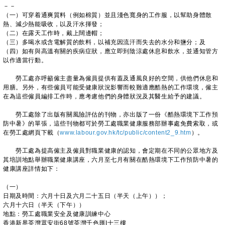
－－
（一）可穿着通爽質料（例如棉質）並且淺色寬身的工作服，以幫助身體散
熱、減少熱能吸收，以及汗水揮發；
（二）在露天工作時，戴上闊邊帽；
（三）多喝水或含電解質的飲料，以補充因流汗而失去的水分和鹽分；及
（四）如有與高溫有關的疾病症狀，應立即到陰涼處休息和飲水，並通知管方
以作適當行動。
勞工處亦呼籲僱主盡量為僱員提供有蓋及通風良好的空間，供他們休息和
用膳。另外，有些僱員可能受健康狀況影響而較難適應酷熱的工作環境，僱主
在為這些僱員編排工作時，應考慮他們的身體狀況及其醫生給予的建議。
勞工處除了出版有關風險評估的刊物，亦出版了一份《酷熱環境下工作預
防中暑》的單張，這些刊物都可於勞工處職業健康服務部辦事處免費索取，或
在勞工處網頁下載（
www.labour.gov.hk/tc/public/content2_9.htm
）。
勞工處為提高僱主及僱員對職業健康的認知，會定期在不同的公眾地方及
其培訓地點舉辦職業健康講座，六月至七月有關在酷熱環境下工作預防中暑的
健康講座詳情如下：
（一）
日期及時間：六月十日及六月二十五日（半天（上午））；
六月十六日（半天（下午））
地點：勞工處職業安全及健康訓練中心
香港新界荃灣眾安街68號荃灣千色匯I十三樓