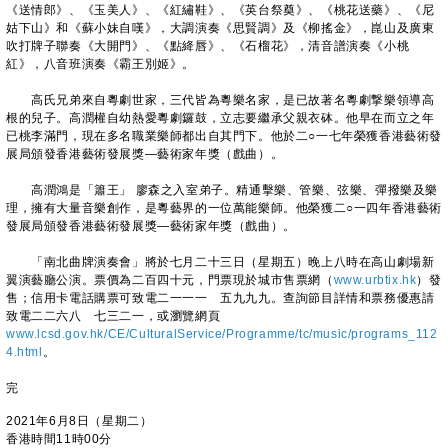
《送情郎》、《玉美人》、《紅繡鞋》、《英台祭奠》、《桃花送藥》、《尼
姑下山》和《蘇小妹自嘆》，大調演奏《思賢調》及《柳搖金》，崑山及廣東
吹打牌子聯奏《大開門》、《點絳唇》、《石榴花》，清音譜演奏《小桃
紅》，八音班演奏《霸王別姬》。
高氏兄弟來自粵劇世家，三代皆為粵樂名家，是已故著名粵劇撃樂領導高
根的兒子。高潤權自幼熱愛粵劇鑼鼓，立志要繼承父親衣砵。他早在而立之年
已桃李滿門，現在多名職業樂師都出自其門下。他於二○一七年榮獲香港藝術發
展局頒發香港藝術發展獎—藝術家年獎（戲曲）。
高潤鴻是「簫王」 廖森之入室弟子。精通擊樂、管樂、弦樂、彈撥樂及樂
理，擁有大量音樂創作，是粵藝界的一位萬能樂師。他榮獲二○一四年香港藝術
發展局頒發香港藝術發展獎—藝術家年獎（戲曲）。
「南北曲牌演奏會」將於七月二十三日（星期五）晚上八時在高山劇場新
翼演藝廳公演。票價為二百四十元，門票現於城市售票網（
www.urbtix.hk
）發
售；信用卡電話購票可致電二一一一 五九九九。查詢節目詳情和票務優惠請
致電二二六八 七三二一，或瀏覽網頁
www.lcsd.gov.hk/CE/CulturalService/Programme/tc/music/programs_112
4.html
。
完
2021年6月8日（星期二）
香港時間11時00分