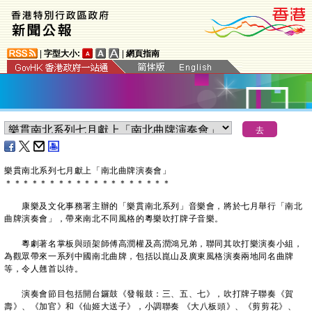
|
字型大小:
|
網頁指南
樂貫南北系列七月獻上「南北曲牌演奏會」
＊
＊
＊
＊
＊
＊
＊
＊
＊
＊
＊
＊
＊
＊
＊
＊
＊
＊
＊
康樂及文化事務署主辦的「樂貫南北系列」音樂會，將於七月舉行「南北
曲牌演奏會」，帶來南北不同風格的粵樂吹打牌子音樂。
粵劇著名掌板與頭架師傅高潤權及高潤鴻兄弟，聯同其吹打樂演奏小組，
為觀眾帶來一系列中國南北曲牌，包括以崑山及廣東風格演奏兩地同名曲牌
等，令人翹首以待。
演奏會節目包括開台鑼鼓《發報鼓：三、五、七》，吹打牌子聯奏《賀
壽》、《加官》和《仙姬大送子》，小調聯奏 《大八板頭》、《剪剪花》、