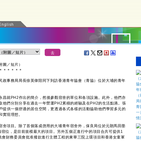
附圖／短片）
＊
＊
＊
＊
＊
＊
政事務局局長徐英偉陪同下到訪香港青年協會（青協）位於大埔的青年
昌就PH2作出的簡介，然後參觀宿舍的單位和各項設施。此外，他們亦
他們分別分享在過去一年營運PH2累積的經驗及在PH2的生活點滴。張
租戶提供一個舒適的居住空間，更透過各式各樣的活動協助他們學習多元的
和實現理想。
舍項目。除了首個落成啓用的大埔青年宿舍外，保良局位於元朗馬田壆
0個宿位，是目前規模最大的項目。另外五個正進行中的項目合共可提供1
立法會財務委員會批准撥款進行主體工程的東華三院上環項目和香港女童軍