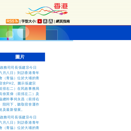
|
字型大小:
|
網頁指南
圖片