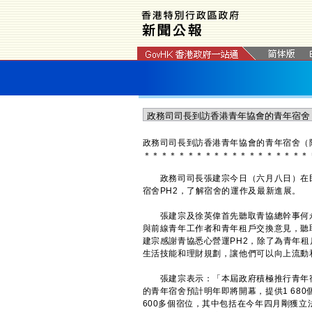
政務司司長到訪香港青年協會的青年宿舍（
＊
＊
＊
＊
＊
＊
＊
＊
＊
＊
＊
＊
＊
＊
＊
＊
＊
＊
＊
政務司司長張建宗今日（六月八日）在民
宿舍PH2，了解宿舍的運作及最新進展。
​張建宗及徐英偉首先聽取青協總幹事何永
與前線青年工作者和青年租戶交換意見，聽取
建宗感謝青協悉心營運PH2，除了為青年
生活技能和理財規劃，讓他們可以向上流動
張建宗表示：「本屆政府積極推行青年宿
的青年宿舍預計明年即將開幕，提供1 68
600多個宿位，其中包括在今年四月剛獲