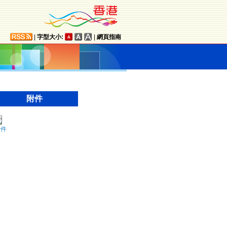
|
字型大小:
|
網頁指南
附件
附件