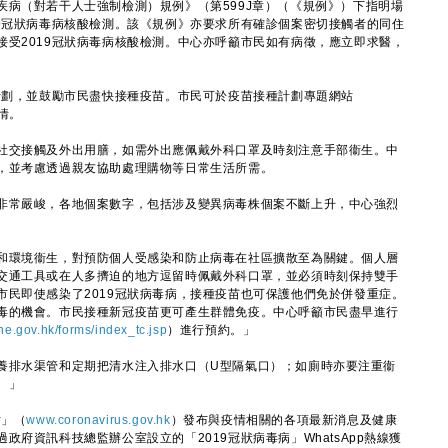
（對若干人士強制檢測）規例》（第599J章）（《規例》）下指明場
19冠狀病毒病核酸檢測。該《規例》亦要求所有確診個案密切接觸者的同住
接受2019冠狀病毒病核酸檢測。中心亦呼籲市民如有病徵，應立即求醫，
劃，並鼓勵市民盡快接種疫苗。市民可於疫苗接種計劃專題網站
情。
交接觸及外出用膳，如需外出應佩戴外科口罩及時刻注意手部衞生。中
，並考慮透過親友協助處理購物等日常生活所需。
常嚴峻，各地個案數字，包括涉及變異病毒株個案不斷上升，中心強烈
環境衞生，對預防個人受感染和防止病毒在社區擴散至為關鍵。個人層
交通工具或在人多擠迫的地方逗留時佩戴外科口罩，並必須時刻保持雙手
市民即使感染了2019冠狀病毒病，接種疫苗也可保護他們免於併發重症。
毒的機會。市民接種新冠疫苗更可產生群體免疫。中心呼籲市民盡早進行
ne.gov.hk/forms/index_tc.jsp
）進行預約。」
排水渠管和定期把清水注入排水口（U型隔氣口）；如廁時亦要注重衞
。」
站」（
www.coronavirus.gov.hk
）發布與疫情相關的各項最新消息及健康
府資訊科技總監辦公室設立的「2019冠狀病毒病」WhatsApp熱線獲