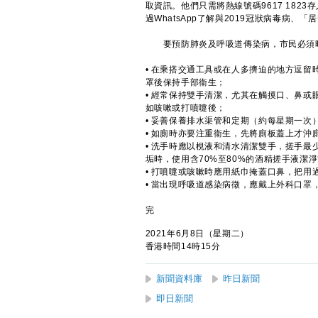
取資訊。他們只需將熱線號碼9617 182
過WhatsApp了解與2019冠狀病毒病
要預防肺炎及呼吸道傳染病，市民必須時
• 在乘搭交通工具或在人多擠迫的地方逗
罩後保持手部衞生；
• 經常保持雙手清潔，尤其在觸摸口、鼻
如咳嗽或打噴嚏後；
• 妥善保養排水渠管和定期（約每星期一
• 如廁時亦要注重衞生，先將廁板蓋上才沖
• 洗手時應以梘液和清水清潔雙手，搓手最
垢時，使用含70%至80%的酒精搓手液潔
• 打噴嚏或咳嗽時應用紙巾掩蓋口鼻，把
• 當出現呼吸道感染病徵，應戴上外科口
完
2021年6月8日（星期二）
香港時間14時15分
新聞資料庫
昨日新聞
即日新聞