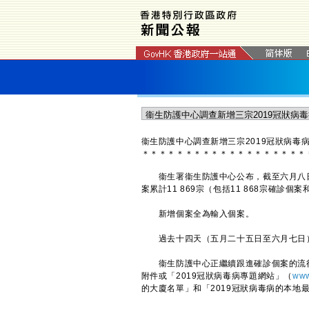
衞生防護中心調查新增三宗2019冠狀病毒
＊
＊
＊
＊
＊
＊
＊
＊
＊
＊
＊
＊
＊
＊
＊
＊
＊
＊
＊
​衞生署衞生防護中心公布，截至六月八日
案累計11 869宗（包括11 868宗確診個
新增個案全為輸入個案。
過去十四天（五月二十五日至六月七日）
衞生防護中心正繼續跟進確診個案的流行
附件或「2019冠狀病毒病專題網站」（
www
的大廈名單」和「2019冠狀病毒病的本地