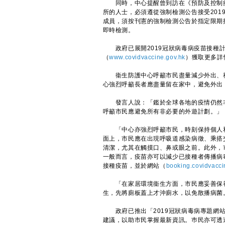
同時，中心提醒曾到訪在《預防及控制疾病
所的人士，必須遵從強制檢測公告接受20
成員，須按刊憲的強制檢測公告於指定限期
即時檢測。
政府已展開2019冠狀病毒病疫苗接種計
（
www.covidvaccine.gov.hk
）獲取更多詳
衞生防護中心呼籲市民盡量減少外出、社
心強烈呼籲長者應盡量留在家中，避免外出
發言人說：「鑑於全球各地的疫情仍然非
呼籲市民應避免所有非必要的外遊計劃。」
「中心亦強烈呼籲市民，時刻保持個人和
面上，市民應在出現呼吸道感染病徵、乘搭
清潔，尤其在觸摸口、鼻或眼之前。此外，
一般而言，疫苗亦可以減少已接種者傳播病
接種疫苗，並於網站（
b
ooking.covidvacci
「在家居環境衞生方面，市民應妥善保養
生，先將廁板蓋上才沖廁水，以免散播病菌
政府已推出「2019冠狀病毒病專題網
建議，以助市民掌握最新資訊。巿民亦可透過政