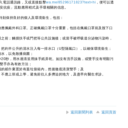
3存入電話通訊錄，又或直接點擊
wa.me/85296171823?text=hi
，便可以透
、「居安抗疫」流動應用程式及手環相關的信息。
刻保持良好的個人及環境衞生，包括：
留時應佩戴外科口罩。正確佩戴口罩十分重要，包括在佩戴口罩前及脫下口
或眼之前；觸摸扶手或門把等公共設施後；或當手被呼吸道分泌物污染時，
次）把約半公升的清水注入每一排水口（U型隔氣口），以確保環境衞生；
廁水，以免散播病菌；
少20秒，用水過清並用抹手紙弄乾。如沒有洗手設施，或雙手沒有明顯污
淨雙手亦為有效方法；
用過的紙巾棄置於有蓋垃圾箱內，然後徹底清潔雙手；及
罩，不應上班或上學，避免前往人多擠迫的地方，及盡早向醫生求診。
返回新聞列表
返回頁首