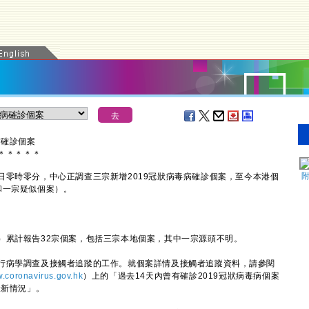
病確診個案
＊
＊
＊
＊
＊
零時零分，中心正調查三宗新增2019冠狀病毒病確診個案，至今本港個
案和一宗疑似個案）。
累計報告32宗個案，包括三宗本地個案，其中一宗源頭不明。
病學調查及接觸者追蹤的工作。就個案詳情及接觸者追蹤資料，請參閱
.coronavirus.gov.hk
）上的「過去14天內曾有確診2019冠狀病毒病個案
最新情況」。