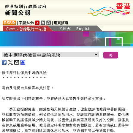
|
字型大小:
|
網頁指南
僱主應評估僱員中暑的風險
＊
＊
＊
＊
＊
＊
＊
＊
＊
＊
＊
＊
電台及電視台當值宣布員注意：
請立即播出下列特別布告，並在酷熱天氣警告生效時多次重播：
勞工處提醒僱主，由於酷熱天氣警告生效，僱主應評估僱員中暑的風險，
並採取有效預防措施，例如提供清涼飲用水、架設臨時設施遮擋陽光、提供機
械輔助工具讓僱員減少體力消耗，並盡量提供有蓋及通風良好的空間，讓僱員
在休息或用膳時使用。僱員要定時喝水和留意身體狀況，若有頭痛或口渴等中
暑早期徵狀，應立即到陰涼處休息和飲水，並通知主管以作適當行動。