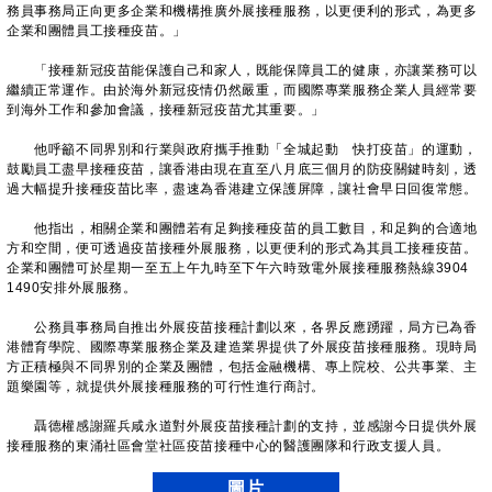
務員事務局正向更多企業和機構推廣外展接種服務，以更便利的形式，為更多
企業和團體員工接種疫苗。」
「接種新冠疫苗能保護自己和家人，既能保障員工的健康，亦讓業務可以
繼續正常運作。由於海外新冠疫情仍然嚴重，而國際專業服務企業人員經常要
到海外工作和參加會議，接種新冠疫苗尤其重要。」
他呼籲不同界別和行業與政府攜手推動「全城起動 快打疫苗」的運動，
鼓勵員工盡早接種疫苗，讓香港由現在直至八月底三個月的防疫關鍵時刻，透
過大幅提升接種疫苗比率，盡速為香港建立保護屏障，讓社會早日回復常態。
他指出，相關企業和團體若有足夠接種疫苗的員工數目，和足夠的合適地
方和空間，便可透過疫苗接種外展服務，以更便利的形式為其員工接種疫苗。
企業和團體可於星期一至五上午九時至下午六時致電外展接種服務熱線3904
1490安排外展服務。
公務員事務局自推出外展疫苗接種計劃以來，各界反應踴躍，局方已為香
港體育學院、國際專業服務企業及建造業界提供了外展疫苗接種服務。現時局
方正積極與不同界別的企業及團體，包括金融機構、專上院校、公共事業、主
題樂園等，就提供外展接種服務的可行性進行商討。
聶德權感謝羅兵咸永道對外展疫苗接種計劃的支持，並感謝今日提供外展
接種服務的東涌社區會堂社區疫苗接種中心的醫護團隊和行政支援人員。
圖片