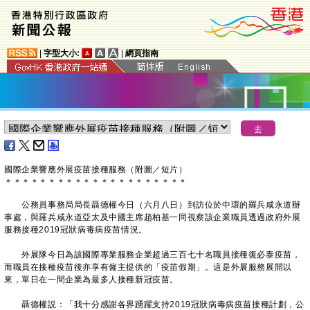
|
字型大小:
|
網頁指南
國際企業響應外展疫苗接種服務（附圖／短片）
＊
＊
＊
＊
＊
＊
＊
＊
＊
＊
＊
＊
＊
＊
＊
＊
＊
＊
＊
＊
＊
公務員事務局局長聶德權今日（六月八日）到訪位於中環的羅兵咸永道辦
事處，與羅兵咸永道亞太及中國主席趙柏基一同視察該企業職員透過政府外展
服務接種2019冠狀病毒病疫苗情況。
外展隊今日為該國際專業服務企業超過三百七十名職員接種復必泰疫苗，
而職員在接種疫苗後亦享有僱主提供的「疫苗假期」。這是外展服務展開以
來，單日在一間企業為最多人接種新冠疫苗。
聶德權説：「我十分感謝各界踴躍支持2019冠狀病毒病疫苗接種計劃，公