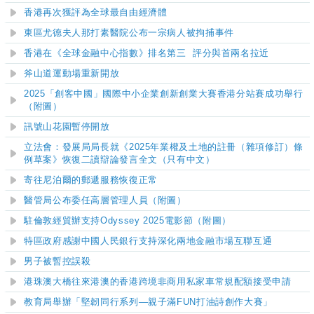
香港再次獲評為全球最自由經濟體
東區尤德夫人那打素醫院公布一宗病人被拘捕事件
香港在《全球金融中心指數》排名第三 評分與首兩名拉近
斧山道運動場重新開放
2025「創客中國」國際中小企業創新創業大賽香港分站賽成功舉行
（附圖）
訊號山花園暫停開放
立法會：發展局局長就《2025年業權及土地的註冊（雜項修訂）條
例草案》恢復二讀辯論發言全文（只有中文）
寄往尼泊爾的郵遞服務恢復正常
醫管局公布委任高層管理人員
（附圖）
駐倫敦經貿辦支持Odyssey 2025電影節（附圖）
特區政府感謝中國人民銀行支持深化兩地金融市場互聯互通
男子被暫控誤殺
港珠澳大橋往來港澳的香港跨境非商用私家車常規配額接受申請
教育局舉辦「堅韌同行系列—親子滿FUN打油詩創作大賽」