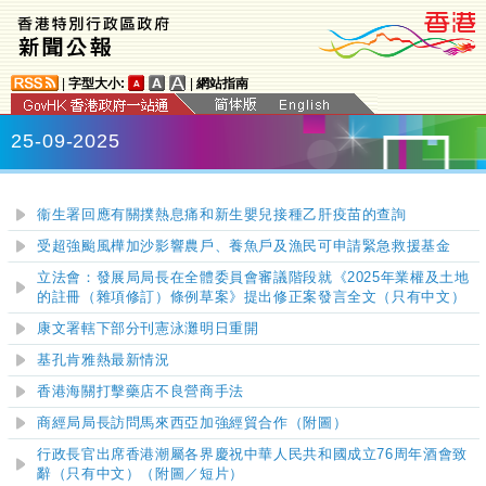
|
字型大小:
|
網站指南
25-09-2025
衞生署回應有關撲熱息痛和新生嬰兒接種乙肝疫苗的查詢
受超強颱風樺加沙影響農戶、養魚戶及漁民可申請緊急救援基金
立法會：發展局局長在全體委員會審議階段就《2025年業權及土地
的註冊（雜項修訂）條例草案》提出修正案發言全文（只有中文）
康文署轄下部分刊憲泳灘明日重開
基孔肯雅熱最新情況
香港海關打擊藥店不良營商手法
商經局局長訪問馬來西亞加強經貿合作（附圖）
行政長官出席香港潮屬各界慶祝中華人民共和國成立76周年酒會致
辭（只有中文）
（附圖／短片）