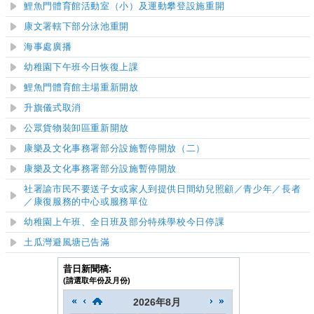
鯉魚門體育館活動室（小）及運動攀登設施重開
康文署轄下部分泳池重開
海事處廣播
幼稚園下午班今日恢復上課
鯉魚門體育館主場重新開放
升旗儀式取消
公眾貨物裝卸區重新開放
康樂及文化事務署部分設施暫停開放（二）
康樂及文化事務署部分設施暫停開放
社署諭市民不要送子女或家人到提供日間幼兒照顧／青少年／長者
／康復服務的中心或服務單位
幼稚園上午班、全日班及部分特殊學校今日停課
土瓜灣
避風塘已告滿
昔日新聞稿:
(請選取年份及月份)
2026
年
8月