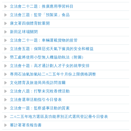
立法會二十二題：推廣應用學習科目
立法會三題：監管「預製菜」食品
康文署四個體育館重開
新田足球場關閉
立法會二十一題：車輛運載貨物的規管
立法會五題：保障惡劣天氣下僱員的安全和權益
勞工處將使用小型無人機協助執法（附圖）
立法會十題：高才通計劃人才子女的就學安排
專用石油氣加氣站二○二五年十月份上限價格調整
文化體育及旅遊局局長訪問首爾
立法會八題：打擊未完稅香煙活動
立法會選舉活動指引今日發表
立法會一題：監察盛事活動的質素
二○二五年地方選區及功能界別正式選民登記冊今日發表
審計署署長報告書