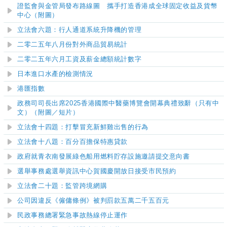
證監會與金管局發布路線圖 攜手打造香港成全球固定收益及貨幣
中心（附圖）
立法會六題：行人通道系統升降機的管理
二零二五年八月份對外商品貿易統計
二零二五年六月工資及薪金總額統計數字
日本進口水產的檢測情況
港匯指數
政務司司長出席2025香港國際中醫藥博覽會開幕典禮致辭（只有中
文）（附圖／短片）
立法會十四題：打擊冒充新鮮雞出售的行為
立法會十八題：百分百擔保特惠貸款
政府就青衣南發展綠色船用燃料貯存設施邀請提交意向書
選舉事務處選舉資訊中心賀國慶開放日接受市民預約
立法會二十題：監管跨境網購
公司因違反《僱傭條例》被判罰款五萬二千五百元
民政事務總署緊急事故熱線停止運作