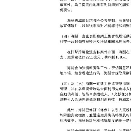
嚴重性。為了提高內地旅客對新罰則的認知
傳廣告。
海關將繼續到訪各區公共屋邨、商會等進
放宣傳短片，以加強市民對相關罪行和罰則
（四）海關一直密切監察網上售賣私煙活動
社交平台封鎖有關帳戶及移除相關私煙廣告
在打擊跨境物流走私案件方面，海關在二○
支，應課稅值約22.1億元，共拘捕188人。
海關會加強情報蒐集工作，密切留意私煙
地市場。如發現違法行為，海關會採取果斷
（五）及（六）海關一直致力推進智慧海關
管理，並在各邊境管制站全面利用先進非入
自動偵測儀、智能車底機械人、X光影像分
適時引入合適先進儀器和創新科技，持續加
此外，海關已修訂《條例》以引入完稅標
均附貼完稅標籤，並透過應用防偽特徵及相
執法效率。海關預計完稅標籤制度的第一階