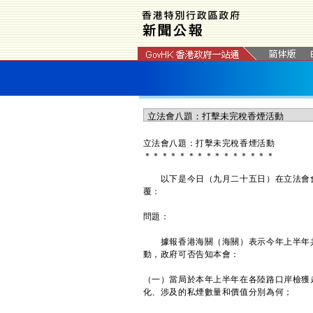
立法會八題：打擊未完稅香煙活動
＊
＊
＊
＊
＊
＊
＊
＊
＊
＊
＊
＊
＊
＊
＊
以下是今日（九月二十五日）在立法會會
覆：
問題：
據報香港海關（海關）表示今年上半年共查
動，政府可否告知本會：
（一）當局於本年上半年在各陸路口岸檢獲
化、涉及的私煙數量和價值分別為何；