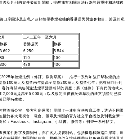
對涉及判刑的案件發放新聞稿，提醒旅客相關違法行為的嚴重性和法律後
路口岸因涉及走私／超額攜帶香煙被捕的香港居民與旅客數目、涉及的私
六月
二○二五年一至六月
旅客
香港居民
旅客
3 692
6 250
5 544
80
110
100
330
480
430
2025年控煙法例（修訂）條例草案》，推行一系列加強打擊私煙的措
款100萬元及監禁兩年提高至罰款200萬元及監禁七年；把有關罪行列
），容許海關凍結與違法煙草活動相關的資產；將《條例》下有代價地就未
,000元提高至5,000元；以及規定售價低於煙草稅的煙支須證明已課
後已即時生效。
煙酒辦公室、警方和房屋署）展開了一連串宣傳教育工作，透過不同渠
包括於各大電視台、電台、報章及海關的官方社交平台播放及刊載全新一
Facebook、Instagram、小紅書、微信等）刊登一系列帖文。
獲案件數字及罰則外，亦在各入境管制站，包括機場和陸路口岸等，透
發布有關罪行和罰則的信息，提醒他們入境時攜帶超額免稅品屬違法及其