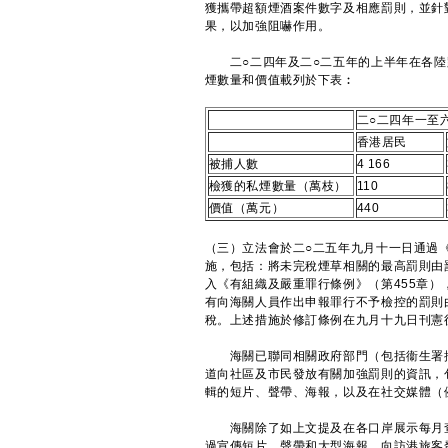
獲攜帶超額煙酒案件數字及相應罰則，並針
果，以加強阻嚇作用。
二○二四年及二○二五年的上半年在各陸
煙數量和價值載列於下表︰
二○二四年一至
香港居民
被捕人數
4 166
檢獲的私煙數量（萬枝）
110
價值（萬元）
440
（三）立法會於二○二五年九月十一日通過《
施，包括：將未完稅煙草相關的最高罰則由罰
入《有組織及嚴重罪行條例》（第455章
有向海關人員作出申報罪行不予檢控的罰則由2
稅。上述措施於修訂條例在九月十九日刊憲
海關已聯同相關政府部門（包括衞生署控
道向社區及市民發放有關加強罰則的資訊，
輯的短片、聲帶、海報，以及在社交媒體（例如：
海關除了如上文提及在各口岸展示每月查
過宣傳短片、聲帶和大型海報，向訪港旅客