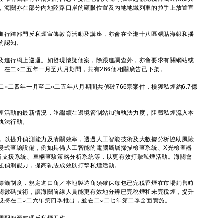
，海關亦在部分內地陸路口岸的顯眼位置及內地地鐵列車的拉手上放置宣
行跨部門反私煙宣傳教育活動及講座，亦會在全港十八區張貼海報和播
的認知。
及進行網上巡邏。如發現懷疑個案，除跟進調查外，亦會要求有關網站或
。在二○二五年一月至八月期間，共有266個相關廣告已下架。
二四年一月至二○二五年八月期間共偵破766宗案件，檢獲私煙約6.7億
活動的最新情況，並繼續在邊境管制站加強執法力度，阻截私煙流入本
執法行動。
，以提升偵測能力及清關效率，透過人工智能技術及大數據分析協助風險
侵式查驗設備，例如具備人工智能的電腦斷層掃描檢查系統、X光檢查器
析支援系統、車輛查驗策略分析系統等，以更有效打擊私煙活動。海關會
強偵測能力，提高執法成效以打擊私煙活動。
籤制度，規定進口商／本地製造商須確保每包已完稅香煙在市場銷售時
關數碼技術，讓海關前線人員能更有效地分辨已完稅煙和未完稅煙，提升
段將在二○二六年第四季推出，並在二○二七年第二季全面實施。