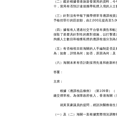
（二）鑑於根據香港旅遊發展局的資料，今年
十，當局有否預計違規攜帶私煙入境的人士
（三）針對沒有申報下攜帶煙草等應課稅貨
予檢控罪行的罰款額，由2,000元提高至5
（四）據報有人透過社交平台發布廣告和帖
採取了甚麼具針對性的應對措施，以打擊透
拘捕人士數目和檢獲私煙的應課稅值分別為
（五）有否檢視目前海關的人手編制是否足
為；如會，詳情為何；如否，原因為何；及
（六）海關未來有否計劃採用先進和創新科
答覆：
主席︰
根據《應課稅品條例》（第109章）（《
繳交煙草稅。為保障政府收入，香港海關（
就黃英豪議員的提問，經諮詢醫務衞生局
（一）及（二）海關一直根據實際情況調整