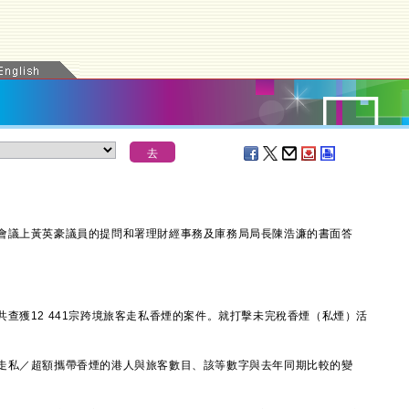
議上黃英豪議員的提問和署理財經事務及庫務局局長陳浩濂的書面答
獲12 441宗跨境旅客走私香煙的案件。就打擊未完稅香煙（私煙）活
走私／超額攜帶香煙的港人與旅客數目、該等數字與去年同期比較的變