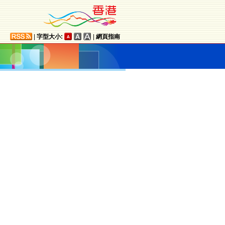
|
字型大小:
|
網頁指南