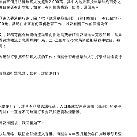
首五個月訪港旅客人次超過2 000萬，其中內地旅客按年增加約百分之
數目會否有所增加；如會，有何預防措施；如否，原因為何；
品進入香港的行為，除了把《應課稅品條例》（第109章）下有代價地不
,000元，當局在未來有何宣傳教育工作，以及有關工作的詳情為何；
文，聲稱可配合跨境物流渠道向香港消費者銷售及運送未完稅私煙，當局
過跨境物流走私香煙的行為；二○二四年至今當局偵破相關案件數目、被
何；
夠應付打擊攜帶私煙入境的工作；海關會否考慮增加人手打擊相關違規行
技協助打擊私煙；如有，詳情為何？
條例》），煙草產品屬應課稅品，入口商或製造商須按《條例》的稅率
海關）一直從不同層面打擊走私和販賣私煙活動。
及海關後，我回覆如下︰
執法策略，以防止私煙流入香港。海關自今年五月起於各口岸展示每月查