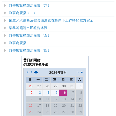
熱帶氣旋樺加沙報告（六）
海事處廣播（二）
僱主／承建商及僱員須注意在暴雨下工作時的電力安全
渠務署籲請市民報告水浸
熱帶氣旋樺加沙報告（五）
海事處廣播
熱帶氣旋樺加沙報告（四）
昔日新聞稿:
(請選取年份及月份)
2026
年
8月
日
一
二
三
四
五
六
26
27
28
29
30
31
1
2
3
4
5
6
7
8
9
10
11
12
13
14
15
16
17
18
19
20
21
22
23
24
25
26
27
28
29