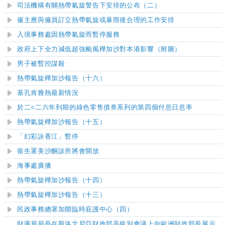
司法機構有關熱帶氣旋警告下安排的公布（二）
僱主應與僱員訂立熱帶氣旋或暴雨後合理的工作安排
入境事務處因熱帶氣旋而暫停服務
政府上下全力減低超強颱風樺加沙對本港影響（附圖）
男子被暫控謀殺
熱帶氣旋樺加沙報告（十六）
基孔肯雅熱最新情況
於二○二六年到期的綠色零售債券系列的第四個付息日息率
熱帶氣旋樺加沙報告（十五）
「幻彩詠香江」暫停
衞生署美沙酮診所將會開放
海事處廣播
熱帶氣旋樺加沙報告（十四）
熱帶氣旋樺加沙報告（十三）
民政事務總署加開臨時庇護中心（四）
財庫局局長在斯洛文尼亞財政部高級別會議上向歐洲財政部長展示