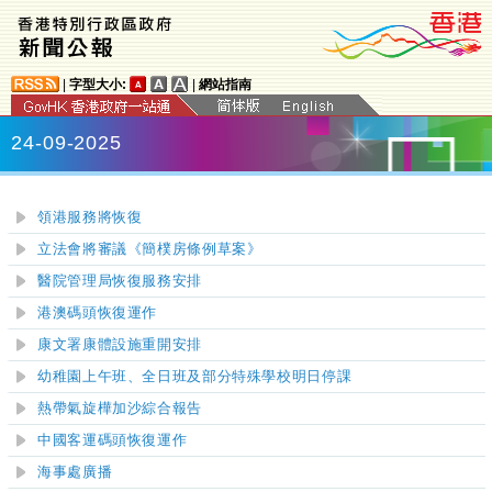
|
字型大小:
|
網站指南
24-09-2025
領港服務將恢復
立法會將審議《簡樸房條例草案》
醫院管理局恢復服務安排
港澳碼頭恢復運作
康文署康體設施重開安排
幼稚園上午班、全日班及部分特殊學校明日停課
熱帶氣旋樺加沙綜合報告
中國客運碼頭恢復運作
海事處廣播