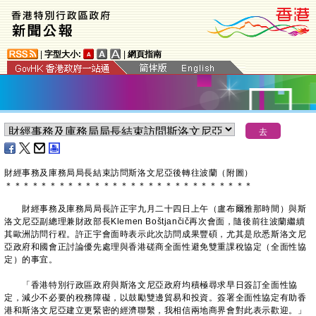
|
字型大小:
|
網頁指南
財經事務及庫務局局長結束訪問斯洛文尼亞後轉往波蘭（附圖）
＊
＊
＊
＊
＊
＊
＊
＊
＊
＊
＊
＊
＊
＊
＊
＊
＊
＊
＊
＊
＊
＊
＊
＊
＊
＊
＊
＊
財經事務及庫務局局長許正宇九月二十四日上午（盧布爾雅那時間）與斯
洛文尼亞副總理兼財政部長Klemen Boštjančič再次會面，隨後前往波蘭繼續
其歐洲訪問行程。許正宇會面時表示此次訪問成果豐碩，尤其是欣悉斯洛文尼
亞政府和國會正討論優先處理與香港磋商全面性避免雙重課稅協定（全面性協
定）的事宜。
「香港特別行政區政府與斯洛文尼亞政府均積極尋求早日簽訂全面性協
定，減少不必要的稅務障礙，以鼓勵雙邊貿易和投資。簽署全面性協定有助香
港和斯洛文尼亞建立更緊密的經濟聯繫，我相信兩地商界會對此表示歡迎。」