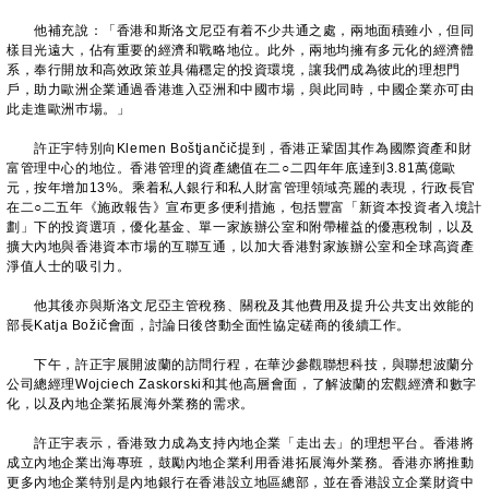
他補充說：「香港和斯洛文尼亞有着不少共通之處，兩地面積雖小，但同
樣目光遠大，佔有重要的經濟和戰略地位。此外，兩地均擁有多元化的經濟體
系，奉行開放和高效政策並具備穩定的投資環境，讓我們成為彼此的理想門
戶，助力歐洲企業通過香港進入亞洲和中國巿場，與此同時，中國企業亦可由
此走進歐洲巿場。」
許正宇特別向Klemen Boštjančič提到，香港正鞏固其作為國際資產和財
富管理中心的地位。香港管理的資產總值在二○二四年年底達到3.81萬億歐
元，按年增加13%。乘着私人銀行和私人財富管理領域亮麗的表現，行政長官
在二○二五年《施政報告》宣布更多便利措施，包括豐富「新資本投資者入境計
劃」下的投資選項，優化基金、單一家族辦公室和附帶權益的優惠稅制，以及
擴大內地與香港資本市場的互聯互通，以加大香港對家族辦公室和全球高資產
淨值人士的吸引力。
他其後亦與斯洛文尼亞主管稅務、關稅及其他費用及提升公共支出效能的
部長Katja Božič會面，討論日後啓動全面性協定磋商的後續工作。
下午，許正宇展開波蘭的訪問行程，在華沙參觀聯想科技，與聯想波蘭分
公司總經理Wojciech Zaskorski和其他高層會面，了解波蘭的宏觀經濟和數字
化，以及內地企業拓展海外業務的需求。
許正宇表示，香港致力成為支持內地企業「走出去」的理想平台。香港將
成立內地企業出海專班，鼓勵內地企業利用香港拓展海外業務。香港亦將推動
更多內地企業特別是內地銀行在香港設立地區總部，並在香港設立企業財資中