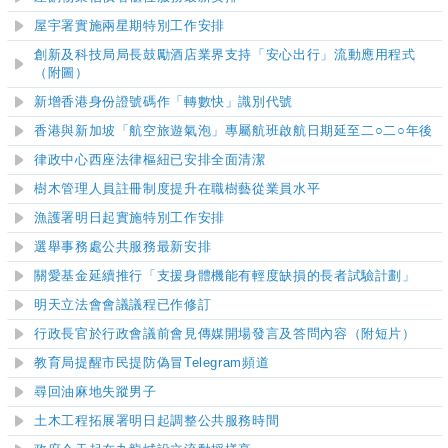
屋宇署實施兩星期特別工作安排
創新及科技局局長鼓勵
酒店
業界支持「安心出行」流動應用程式
（附圖）
新增香港身份證號碼作「轉數快」識別代號
香港與新加坡「航空旅遊氣泡」專屬航班啟航日期延至二○二○年後
律政中心西座法律樞紐已安排全面清潔
樹木管理人員註冊制度提升在職樹藝從業員水平
漁護署明日起實施特別工作安排
選舉事務處公共服務最新安排
關愛基金
延續
推
行
「支援身體機能有輕度缺損的長者試驗計劃」
明天立法會會議議程已作修訂
行政長官於行政會議前會見傳媒開場發言及答問內容
（附短片）
教育局提醒市民提防偽冒Telegram頻道
尋回油麻地失蹤男子
土木工程拓展署明日起調整公共服務時間