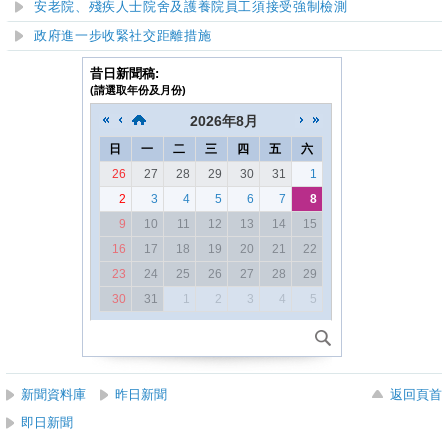
安老院、殘疾人士院舍及護養院員工須接受強制檢測
政府進一步收緊社交距離措施
昔日新聞稿:
(請選取年份及月份)
2026
年
8月
日
一
二
三
四
五
六
26
27
28
29
30
31
1
2
3
4
5
6
7
8
9
10
11
12
13
14
15
16
17
18
19
20
21
22
23
24
25
26
27
28
29
30
31
1
2
3
4
5
新聞資料庫
昨日新聞
返回頁首
即日新聞