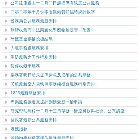
公司註冊處由十二月二日起提供有限度公共服務
二零二零年十月份零售業銷貨額臨時統計數字
稅務局公共服務最新安排
無牌收集商非法棄置化學廢物被定罪（附圖）
外匯基金票據投標結果
入境事務處服務安排
消防處防火工作特別安排
暫停收銀車服務
渠務署明日起只提供緊急及必須的公共服務
民航處航空人員執照事務組櫃台服務特別安排
1823最新服務安排
專業服務協進支援計劃接受新一輪申請
研究資助局於十二月十三日舉辦「醫療科技與社會」公眾講座
路政署最新公共服務安排
港匯指數
差餉物業估價署櫃位服務最新安排