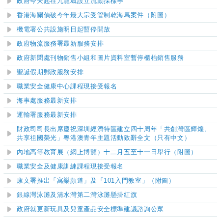
政府今天起在
九龍城
設立流動採樣亭
香港海關偵破今年最大宗受管制乾海馬案件（附圖）
機電署公共設施明日起暫停開放
政府物流服務署最新服務安排
政府新聞處刊物銷售小組和圖片資料室暫停櫃枱銷售服務
聖誕假期郵政服務安排
職業安全健康中心課程現接受報名
海事處服務最新安排
運輸署服務最新安排
財政司司長出席慶祝深圳經濟特區建立四十周年「共創灣區輝煌、
共享祖國榮光」粵港澳青年主題活動致辭全文（只有中文）
內地高等教育展（網上博覽）十二月五至十一日舉行（附圖）
職業安全及健康訓練課程現接受報名
康文署推出「寓樂頻道」及「101入門教室」（附圖）
銀線灣泳灘及清水灣第二灣泳灘
懸掛紅旗
政府就更新玩具及兒童產品安全標準建議諮詢公眾