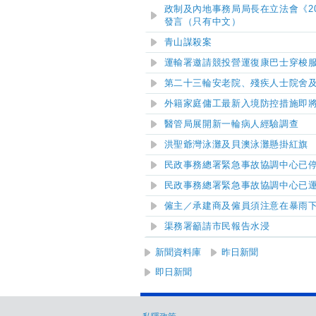
政制及內地事務局局長在立法會《2
發言（只有中文）
青山謀殺案
運輸署邀請競投營運復康巴士穿梭
第二十
三
輪
安老院、殘疾人士院舍
外籍家庭傭工最新入境防控措施即
醫管局展開新一輪病人經驗調查
洪聖爺灣泳灘及貝澳泳灘
懸掛紅旗
民政事務總署緊急事故協調中心已
民政事務總署緊急事故協調中心已
僱主／承建商及僱員須注意在暴雨
渠務署籲請市民報告水浸
新聞資料庫
昨日新聞
即日新聞