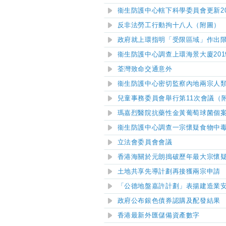
衞生防護中心轄下科學委員會更新2
反非法勞工行動拘十八人（附圖）
政府就上環指明「受限區域」作出
衞生防護中心調查
上環海景大廈
201
荃灣致命交通意外
衞生防護中心密切監察內地兩宗人類
兒童事務委員會舉行第11次會議（
瑪嘉烈醫院抗藥性金黃葡萄球菌個
衞生防護中心調查一宗懷疑食物中
立法會委員會會議
香港海關於元朗搗破歷年最大宗懷
土地共享先導計劃
再
接獲兩宗申請
「公德地盤嘉許計劃」表揚建造業
政府公布銀色債券認購及配發結果
香港最新外匯儲備資產數字