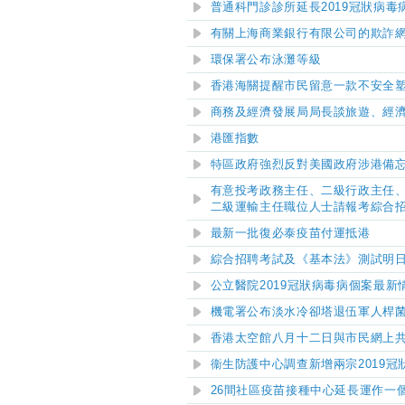
普通科門診診所延長2019冠狀病
有關上海商業銀行有限公司的欺詐
環保署公布泳灘等級
香港海關提醒市民留意一款不安全
商務及經濟發展局局長談旅遊、經
港匯指數
特區政府強烈反對美國政府涉港備
有意投考政務主任、二級行政主任
二級運輸主任職位人士請報考綜合
最新一批復必泰疫苗付運抵港
綜合招聘考試及《基本法》測試明
公立醫院
2019
冠狀病毒病個案最新
機電署公布淡水冷卻塔退伍軍人桿
香港太空館八月十二日與市民網上
衞生防護中心調查新增兩宗2019冠
26間社區疫苗接種中心延長運作一