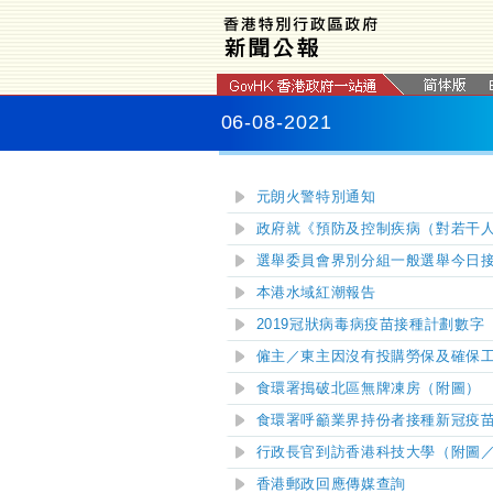
06-08-2021
元朗火警特別通知
政府就《預防及控制疾病（對若干
選舉委員會界別分組一般選舉今日接
本港水域紅潮報告
2019冠狀病毒病疫苗接種計劃數字
僱主／東主因沒有投購勞保及確保
食環署搗破北區無牌凍房（附圖）
食環署呼籲業界持份者接種新冠疫
​行政長官到訪香港科技大學（附圖
香港郵政回應傳媒查詢