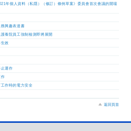
021年個人資料（私隱）（修訂）條例草案》委員會首次會議的開場
服務興趣表達書
及護養院員工強制檢測即將展開
將生效
停止運作
運作
下工作時的電力安全
返回頁首