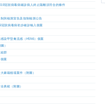
019冠狀病毒病確診病人終止隔離須符合的條件
限制與檢測宣告及強制檢測公告
9
冠狀病毒病初步確診輸入個案
感染甲型禽流感（H5N6）個案
附圖）
案組群
毒個案
疑大麻栽植場案件（附圖）
安全典範（附圖）