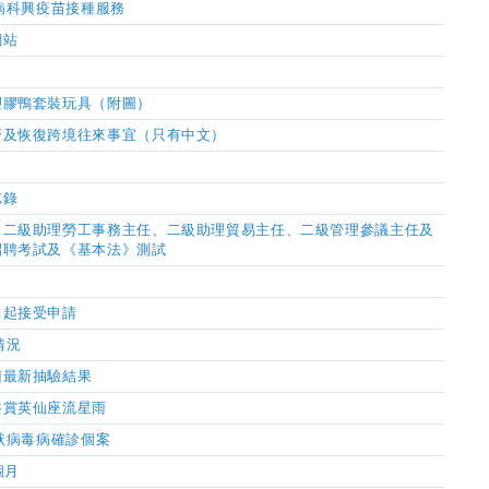
毒病科興疫苗接種服務
網站
塑膠鴨套裝玩具（附圖）
濟及恢復跨境往來
事宜
（只有中文）
忘錄
、二級助理勞工事務主任、二級助理貿易主任、二級管理參議主任及
招聘考試及《基本法》測試
日起接受申請
情況
菌最新抽驗結果
共賞英仙座流星雨
狀病毒病確診個案
個月