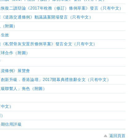
恢復二讀辯論《2017年稅務（修訂）條例草案》發言（只有中文）
據《道路交通條例》動議議案開場發言（只有中文）
息（附圖）
日生效
讀《
私營骨灰安置所
條例草案》發言全文（只有中文）
環球合作（附圖）
所
工資條例》展覽會
創新升級．香港論壇」2017開幕典禮致辭全文（只有中文）
超級聯繫人」角色（附圖）
有中文）
圖）
長期信用評級
返回頁首