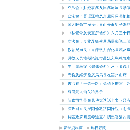
立法會：財經事務及庫務局局長動議
立法會：署理運輸及房屋局局長根
警方呼籲市民提供青山失蹤男子消
《私營骨灰安置所條例》六月三十
立法會：食物及衞生局局長動議三
教育局局長：香港致力深化區域及
懲教人員堵截懷疑毒品流入懲教院
勞工處舉辦《僱傭條例》及《最低
商務及經濟發展局局長在福州出席「
香港在「一帶一路」倡議下擔當「
尋回黃大仙失蹤男子
律政司司長會見傳媒談話全文（只
律政司司長展開倫敦訪問行程（附
特區政府回應穆迪宣布調整香港的
新聞資料庫
昨日新聞