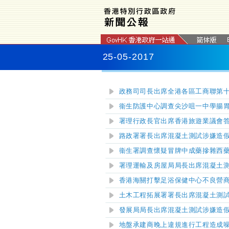
25-05-2017
政務司司長出席全港各區工商聯第
衞生防護中心調查尖沙咀一中學腸
署理行政長官出席香港旅遊業議會
路政署署長
出席混凝土測試涉嫌造
衞生署調查懷疑冒牌中成藥摻雜西
署理運輸及房屋局局長
出席混凝土
香港海關打擊足浴保健中心不良營
土木工程拓展署署長出席混凝土測
發展局局長出席混凝土測試涉嫌造
地盤承建商晚上違規進行工程造成