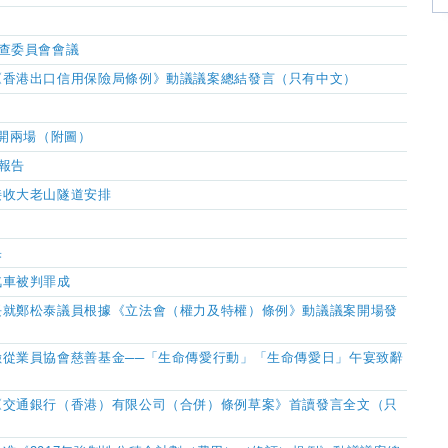
查委員會會議
《香港出口信用保險局條例》動議議案總結發言（只有中文）
加開兩場（附圖）
報告
接收大老山隧道安排
果
汽車被判罪成
長就鄭松泰議員根據《立法會（權力及特權）條例》動議議案開場發
險從業員協會慈善基金
──
「生命傳愛行動」「生命傳愛日」午宴致辭
《交通銀行（香港）有限公司（合併）條例草案》首讀發言全文（只