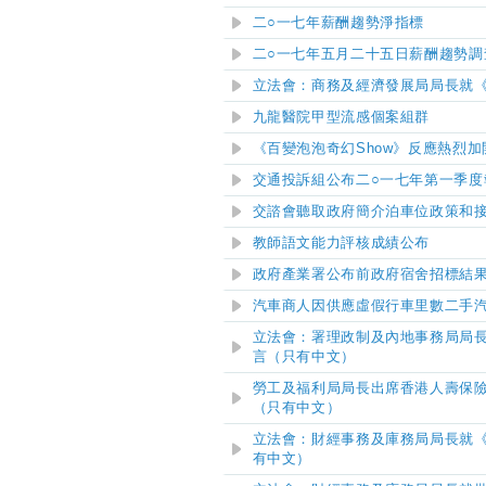
二○一七年薪酬趨勢淨指標
二
○
一七年五月二十五日薪酬趨勢調
立法會：商務及經濟發展局局長就
九龍醫院甲型流感個案組群
《百變泡泡奇幻Show》反應熱烈
交通投訴組公布二○一七年第一季度
交諮會聽取政府簡介泊車位政策和
教師語文能力評核成績公布
政府產業署公布前政府宿舍招標結
汽車商人因供應虛假行車里數二手
立法會：署理政制及內地事務局局
言（只有中文）
勞工及福利局局長出席香港人壽保
（只有中文）
立法會：財經事務及庫務局局長就
有中文）