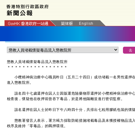
懲教人員堵截懷疑毒品流入懲教院所
＊
＊
＊
＊
＊
＊
＊
＊
＊
＊
＊
＊
＊
＊
＊
＊
小欖精神病治療中心職員昨日（五月二十四日）成功堵截一名男性還押在
進入懲教院所。
該名四十七歲還押在囚人士因販運危險藥物罪還押於小欖精神病治療中心
檢查後，懷疑他在收押前曾吞下毒品，於是將他隔離並進行密切監察。
該名還押在囚人士於昨日下午八時四十分，共排出七粒用膠紙包裝的懷疑
懲教署發言人表示，署方竭力採取防範措施堵截毒品及未獲授權物品流入
秩序及維持「零毒品」的羈押環境。