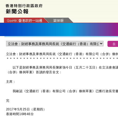
立法會：財經事務及庫務局局長就《交通銀行（香港）有限公司（合併）條
＊
＊
＊
＊
＊
＊
＊
＊
＊
＊
＊
＊
＊
＊
＊
＊
＊
＊
＊
＊
＊
＊
＊
＊
＊
＊
＊
＊
＊
＊
＊
＊
＊
以下是財經事務及庫務局局長陳家強今日（五月二十五日）在立法會會議
（合併）條例草案》首讀的發言全文：
主席：
我確認《交通銀行（香港）有限公司（合併）條例草案》已獲行政長官書
完
2017年5月25日（星期四）
香港時間16時46分