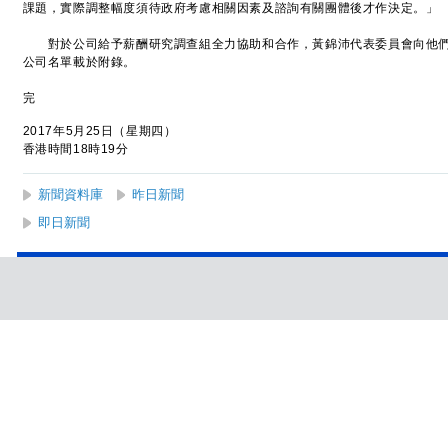
課題，實際調整幅度須待政府考慮相關因素及諮詢有關團體後才作決定。」
對於公司給予薪酬研究調查組全力協助和合作，黃錦沛代表委員會向他們
公司名單載於附錄。
完
2017年5月25日（星期四）
香港時間18時19分
新聞資料庫
昨日新聞
即日新聞