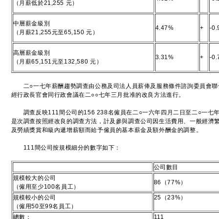
（月薪低於21,255 元）
中層薪金級別
4.47%
+
-0
（月薪21,255元至65,150 元）
高層薪金級別
3.31%
+
-0
（月薪65,151元至132,580 元）
二○一七年薪酬趨勢調查由公務及司法人員薪俸及服務條件諮詢委員會聯
經行政長官會同行政會議在二○○七年三月批准的改良方法進行。
調查反映111間公司的156 238名僱員在二○一六年四月二日至二○一
是次調查按照經改良的調查方法，計及參與調查公司因生活費用、一般經濟
及勞績獎賞和級內遞增薪額而給予僱員的基本薪金及額外酬金的調整。
111間公司按規模細分的數字如下：
公司數目
規模較大的公司
86（77%）
（僱用至少100名員工）
規模較小的公司
25（23%）
（僱用50至99名員工）
總數：
111