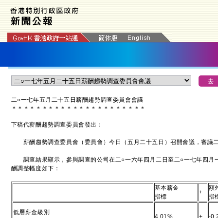
二
○
一七年五月二十五日薪酬趨勢調查委員會會議
＊
＊
＊
＊
＊
＊
＊
＊
＊
＊
＊
＊
＊
＊
＊
＊
＊
＊
＊
＊
＊
＊
下稿代薪酬趨勢調查委員會發出：
薪酬趨勢調查委員會（委員會）今日（五月二十五日）召開會議，審議二
調查結果顯示，參與調查的公司在二○一六年四月二日至二○一七年四月
酬調整幅度如下：
基本薪金
額
+
指標
指
低層薪金級別
4.01%
+
-0