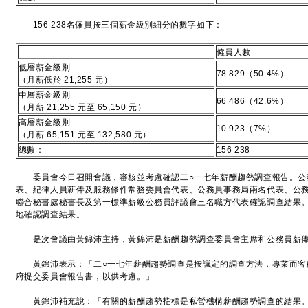
156 238名僱員按三個薪金級別細分的數字如下：
僱員人數
低層薪金級別
78 829（50.4%）
（月薪低於 21,255 元）
中層薪金級別
66 486（42.6%）
（月薪 21,255 元至 65,150 元）
高層薪金級別
10 923（7%）
（月薪 65,151 元至 132,580 元）
總數：
156 238
委員會今日召開會議，審核並考慮確認二○一七年薪酬趨勢調查報告。公
表、紀律人員薪俸及服務條件常務委員會代表、公務員事務局兩名代表、公
聯合秘書處秘書長及第一標準薪級公務員評議會三名職方代表確認調查結果
地確認調查結果。
是次會議由黃錦沛主持，黃錦沛是薪酬趨勢調查委員會主席和公務員薪俸
黃錦沛表示：「二○一七年薪酬趨勢調查是按議定的調查方法，專業而客
府提交委員會報告書，以供考慮。」
黃錦沛補充說：「有關的薪酬趨勢指標是私營機構薪酬趨勢調查的結果。