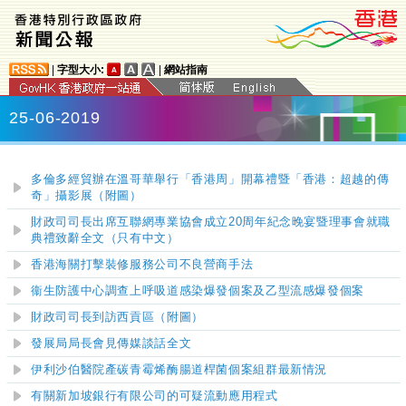
|
字型大小:
|
網站指南
25-06-2019
多倫多經貿辦在溫哥華舉行「香港周」開幕禮暨「香港：超越的傳
奇」攝影展（附圖）
財政司司長出席互聯網專業協會成立20周年紀念晚宴暨理事會就職
典禮致辭全文（只有中文）
香港海關打擊裝修服務公司不良營商手
法
衞生防護中心調查上呼吸道感染爆發個案及乙型流感爆發個案
財政司司長到訪西貢區（附圖）
發展局局長會見傳媒談話全文
伊利沙伯醫院產碳青霉烯酶腸道桿菌個案組群最新情況
有關新加坡銀行有限公司的可疑流動應用程式