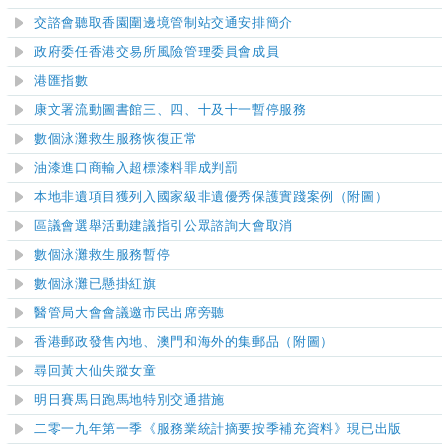
交諮會聽取香園圍邊境管制站交通安排
簡介
政府委任香港交易所風險管理委員會成員
港匯指數
康文署流動圖書館
三、四、十及十一
暫停服務
數個泳灘救生服務恢復正常
油漆進口商輸入超標漆料罪成判罰
本地非遺項目獲列入國家級非遺優秀保護實踐案例（附圖）
區議會選舉活動建議指引公眾諮詢大會取消
數個泳灘救生服務暫停
數個泳灘已懸掛紅旗
醫管局大會會議邀市民出席旁聽
香港郵政發售內地、澳門和海外的集郵品（附圖）
尋回黃大仙失蹤女童
明日賽馬日跑馬地特別交通措施
二零一九年第一季《服務業統計摘要按季補充資料》現已出版