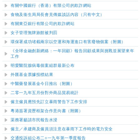
有關中國銀行（香港）有限公司的欺詐網站
食物及衞生局局長會見傳媒談話內容（只有中文）
有關東亞銀行有限公司的欺詐網站
女子管理無牌旅館被判罰
環保署成功堵截兩宗以空運和海運進口有害廢物個案（附圖）
《全球金融創新網絡：一年回顧》報告
回顧成果與挑戰並展望來年
工作
明愛醫院腺病毒個案組群最新公布
外匯基金票據投標結果
中醫藥發展基金今日推出（附圖）
二零一九年五月份對外商品貿易統計
僱主僱員應預先訂立暴雨警告下工作安排
​粵港簽署資歷框架合作意向書
（附圖）
渠務署籲請市民報告水浸
僱主／承建商及僱員須注意在暴雨下工作時的電力安全
交通投訴組公布二○一九年第一季度報告