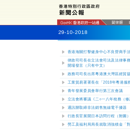
29-10-2018
香港海關打擊健身中心不良營商手
律政司司長在立法會司法及法律事
開場發言（只有中文）
政務司司長出席粵港澳大灣區經貿
工業貿易署署長在「2018年粵港
青年發展委員會舉行第三次會議
立法會將審議《二○一八年稅務（修
通訊辦取締非法銷售無線電干擾器
行政長官展開日本訪問行程（附圖
勞工及福利局局長就取消強積金「