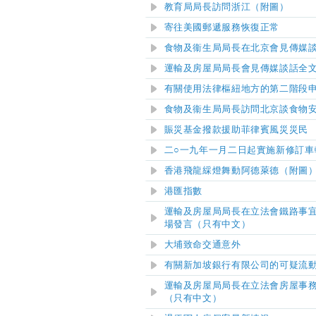
教育局局長訪問浙江（附圖）
寄往美國郵遞服務恢復正常
食物及衞生局局長在北京會見傳媒
運輸及房屋局局長會見傳媒談話全
有關使用法律樞紐地方的第二階段
食物及衞生局局長訪問北京談食物
​賑災基金撥款援助菲律賓風災災民
二○一九年一月二日起實施新修訂車
香港飛龍綵燈舞動阿德萊德（附圖
港匯指數
運輸及房屋局局長在立法會鐵路事
場發言（只有中文）
大埔致命交通意外
有關新加坡銀行有限公司的可疑流
運輸及房屋局局長在立法會房屋事務
（只有中文）