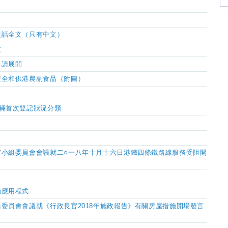
談話全文（只有中文）
文
申請展開
安全和供港農副食品（附圖）
輛首次登記狀況分類
）
宜小組委員會會議就二○一八年十月十六日港鐵四條鐵路線服務受阻開
動應用程式
委員會會議就《行政長官2018年施政報告》有關房屋措施開場發言