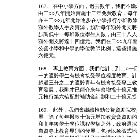
167. 在中小學方面，過去數年，我們不
由二○○八年開始實施十二年免費教育，每
亦由二○○九年開始逐步在小學推行小班教
額外教學人手及資源，預計每年額外開支將
步調低中一每班派位學生人數，由三十八人
額外開支將達十四億元。我們在二○○九年
公營小學和中學的學位教師比例，這些措施
六億元。
168. 專上教育方面，我們估計，到二○
一的適齡學生有機會接受學位程度教育。計
超過三分之二的適齡青年有機會接受專上教
育發展，我剛才已簡介來年會增撥十億元推
元推行第六輪配對補助金計劃和二十億元提
169. 此外，我們會繼續推動公帑資助院
展。除了每年撥款十億元增加教資會資助的
和高年級學士學位課程學額之外，政府還採
自資專上教育界別的發展，包括以象徵式地