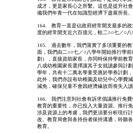
成才，更是家長心之所繫。這也是提升社會
備我們年青一代在知識型經濟下盡展所長。
164. 教育一直是佔政府經常開支最多的
度的經常開支近六百億元，較二○○七／○
165. 過去數年，我們落實了多項重要的
面，我們由二○○七／○八學年開始推行學
劃），直接資助家長，亦同時保持學前教育
八成幼稚園家長選擇讓其子女就讀參與計劃
學年，共有十二萬名學童受惠於學券計劃，
此外，我們亦設有幼稚園及幼兒中心學費減
減免，確保兒童不會因經濟緣故而喪失入讀
166. 我們注意到社會有訴求倡議推行免
教育的重要性，亦已投入大量資源。推行免
涉及資源上的考慮，我們更須要分析現行計
改。教育局會與各持份者保持溝通，聆聽各
教育。