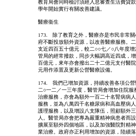
教育局會同時檢討須經入息審查生活費貸款
學年開始實行有關改善建議。
醫療衞生
173. 除了教育之外，醫療亦是巿民非常
府不斷投放額外資源，以改善醫療服務。二
支近四百五十億元，較二○○七／○八年度
管局的經常撥款，同步大幅調高近四成，增
百億元，來年亦會撥出二十二億元支付醫院
元用作添置及更新公營醫療設備。
174. 我們已增加資源，持續改善各項公
二○一二／一三年度，醫管局會增加住院服
治療服務，亦會為額外一百二十名腎病病人
服務，並為八萬四千名糖尿病和高血壓病人
護理服務，以及增設八支隊伍，照顧額外三
人。醫管局亦會把專為嚴重精神病患者而設
擴展至額外四個地區，以及加強醫院對精神
業治療。政府亦正利用增加的資源，陸續落