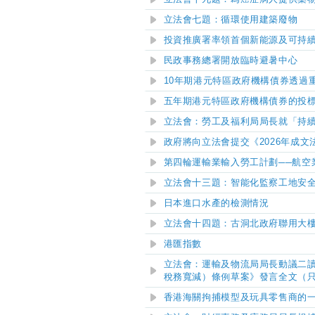
立法會七題：循環使用建築廢物
投資推廣署率領首個新能源及可持
民政事務總署開放臨時避暑中心
10年期港元特區政府機構債券透過
五年期港元特區政府機構債券的投
立法會：勞工及福利局局長就「持
政府將向立法會提交《2026年成
第四輪運輸業輸入勞工計劃
──
航空
立法會十三題：智能化監察工地安
日本進口水產的檢測情況
立法會十四題：古洞北政府聯用大
港匯指數
​立法會：運輸及物流局局長動議二
稅務寬減）條例草案》發言全文（
​香港海關拘捕模型及玩具零售商的