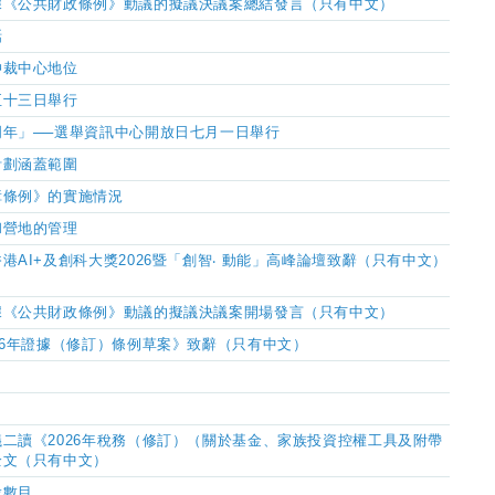
據《公共財政條例》動議的擬議決議案總結發言（只有中文）
話
仲裁中心地位
至十三日舉行
周年」
──
選舉資訊中心開放日七月一日舉行
計劃涵蓋範圍
障條例》的實施情況
和營地的管理
港AI+及創科大獎2026暨「創智
‧
動能」高峰論壇致辭（只有中文）
據《公共財政條例》動議的擬議決議案開場發言（只有中文）
26年證據（修訂）條例草案》致辭（只有中文）
二讀《2026年稅務（修訂）（關於基金、家族投資控權工具及附帶
全文（只有中文）
股數目