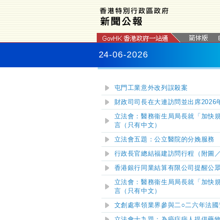
24-06-2026
屯門工業意外改列誤殺案
財政司司長在大連訪問並出席202
立法會
：醫務衞生局局長就「加快
言（只有中文）
立法會五題：公立醫院的分娩服務
行政長官總結福建訪問行程
（附圖
香港銀行同業結算有限公司提醒公
立法會：醫務衞生局局長就「加快
言（只有中文）
文創處率領業界參與二○二六年法
立法會十九題：為癌症病人提供藥