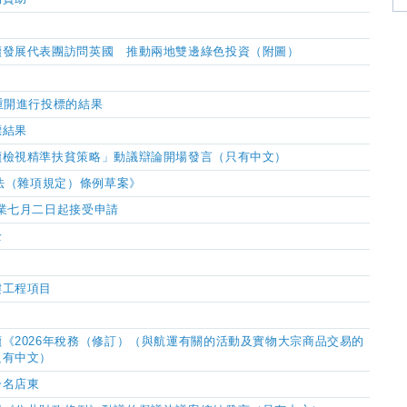
續發展代表團訪問英國 推動兩地雙邊綠色投資（附圖）
重開進行投標的結果
標結果
續檢視精準扶貧策略」動議辯論開場發言（只有中文）
文法（雜項規定）條例草案》
業七月二日起接受申請
全
樓工程項目
讀《2026年稅務（修訂）（與航運有關的活動及實物大宗商品交易的
只有中文）
一名店東