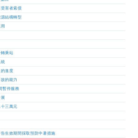
案受害者索償
能源結構轉型
應用
士轉乘站
系統
展的進度
事故的能力
期間暫停服務
發展
二十三萬元
警告生效期間採取預防中暑措施