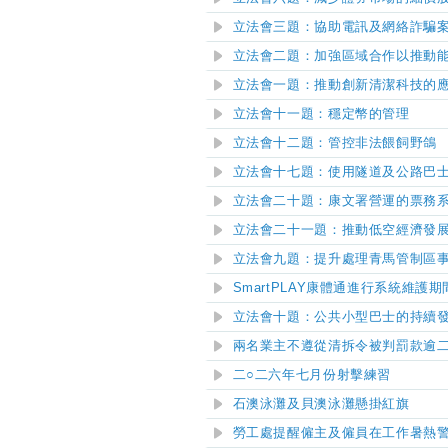
立法會三題：協助電訊及網絡詐騙
立法會二題：加強區域合作以推動
立法會一題：推動創新清潔科技的
立法會十一題：穩定幣的管理
立法會十二題：管控非法餵飼野鴿
立法會十七題：使用隧道及公路巴
立法會二十題：康文署營運的票務
立法會二十一題：推動低空經濟發
立法會九題：提升處理青馬管制區
SmartPLAY康體通進行系統維護
立法會十題：公共小型巴士的持續
兩名業主不遵從清拆令被判罰款逾
二○二六年七月份射擊練習
石澳泳灘
及
貝澳泳灘
懸掛紅旗
勞工處提醒僱主及僱員在工作暑熱