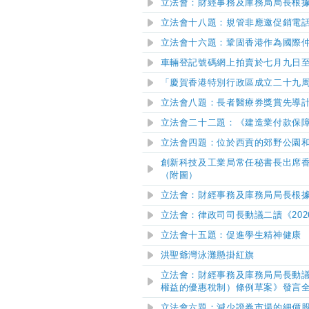
立法會：財經事務及庫務局局長根
立法會十八題：規管非應邀促銷電
立法會十六題：鞏固香港作為國際
車輛登記號碼網上拍賣於七月九日
「慶賀香港特別行政區成立二十九
立法會八題：長者醫療券獎賞先導
立法會二十二題：《建造業付款保
立法會四題：位於西貢的郊野公園
​創新科技及工業局常任秘書長出席香
（附圖）
立法會：財經事務及庫務局局長根
​立法會：律政司司長動議二讀《20
立法會十五題：促進學生精神健康
洪聖爺灣泳灘懸掛紅旗
立法會：財經事務及庫務局局長動議
權益的優惠稅制）條例草案》發言
立法會六題：減少證券市場的細價