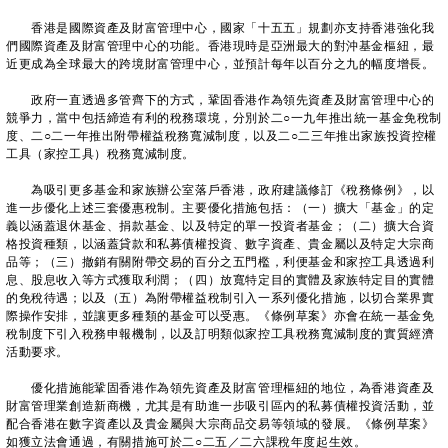
香港是國際資產及財富管理中心，國家「十五五」規劃亦支持香港強化我
們國際資產及財富管理中心的功能。香港現時是亞洲最大的對沖基金樞紐，最
近更成為全球最大的跨境財富管理中心，並預計每年以百分之九的幅度增長。
政府一直透過多管齊下的方式，鞏固香港作為領先資產及財富管理中心的
競爭力，當中包括締造有利的稅務環境，分別於二○一九年推出統一基金免稅制
度、二○二一年推出附帶權益稅務寬減制度，以及二○二三年推出家族投資控權
工具（家控工具）稅務寬減制度。
為吸引更多基金和家族辦公室落戶香港，政府建議修訂《稅務條例》，以
進一步優化上述三套優惠稅制。主要優化措施包括：（一）擴大「基金」的定
義以涵蓋退休基金、捐款基金、以及特定的單一投資者基金；（二）擴大合資
格投資種類，以涵蓋貸款和私募債權投資、數字資產、貴金屬以及特定大宗商
品等；（三）撤銷有關附帶交易的百分之五門檻，利便基金和家控工具透過利
息、股息收入等方式獲取利潤；（四）放寬特定目的實體及家族特定目的實體
的免稅待遇；以及（五）為附帶權益稅制引入一系列優化措施，以切合業界實
際操作安排，並讓更多種類的基金可以受惠。《條例草案》亦會在統一基金免
稅制度下引入稅務申報機制，以及訂明類似家控工具稅務寬減制度的實質經濟
活動要求。
優化措施能鞏固香港作為領先資產及財富管理樞紐的地位，為香港資產及
財富管理業創造新商機，尤其是有助進一步吸引區內的私募債權投資活動，並
配合香港在數字資產以及貴金屬與大宗商品交易等領域的發展。《條例草案》
如獲立法會通過，有關措施可於二○二五／二六課稅年度起生效。