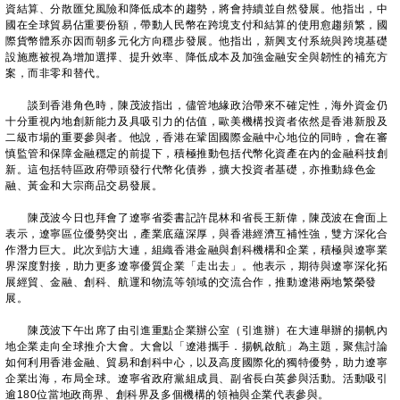
資結算、分散匯兌風險和降低成本的趨勢，將會持續並自然發展。他指出，中
國在全球貿易佔重要份額，帶動人民幣在跨境支付和結算的使用愈趨頻繁，國
際貨幣體系亦因而朝多元化方向穩步發展。他指出，新興支付系統與跨境基礎
設施應被視為增加選擇、提升效率、降低成本及加強金融安全與韌性的補充方
案，而非零和替代。
談到香港角色時，陳茂波指出，儘管地緣政治帶來不確定性，海外資金仍
十分重視內地創新能力及具吸引力的估值，歐美機構投資者依然是香港新股及
二級市場的重要參與者。他說，香港在鞏固國際金融中心地位的同時，會在審
慎監管和保障金融穩定的前提下，積極推動包括代幣化資產在內的金融科技創
新。這包括特區政府帶頭發行代幣化債券，擴大投資者基礎，亦推動綠色金
融、黃金和大宗商品交易發展。
陳茂波今日也拜會了遼寧省委書記許昆林和省長王新偉，陳茂波在會面上
表示，遼寧區位優勢突出，產業底蘊深厚，與香港經濟互補性強，雙方深化合
作潛力巨大。此次到訪大連，組織香港金融與創科機構和企業，積極與遼寧業
界深度對接，助力更多遼寧優質企業「走出去」。他表示，期待與遼寧深化拓
展經貿、金融、創科、航運和物流等領域的交流合作，推動遼港兩地繁榮發
展。
陳茂波下午出席了由引進重點企業辦公室（引進辦）在大連舉辦的揚帆內
地企業走向全球推介大會。大會以「遼港攜手．揚帆啟航」為主題，聚焦討論
如何利用香港金融、貿易和創科中心，以及高度國際化的獨特優勢，助力遼寧
企業出海，布局全球。遼寧省政府黨組成員、副省長白英參與活動。活動吸引
逾180位當地政商界、創科界及多個機構的領袖與企業代表參與。