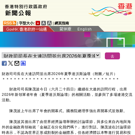
|
字型大小:
|
網頁指南
財政司司長在大連訪問並出席2026年夏季達沃斯論壇（附圖／短片）
＊
＊
＊
＊
＊
＊
＊
＊
＊
＊
＊
＊
＊
＊
＊
＊
＊
＊
＊
＊
＊
＊
＊
＊
＊
＊
＊
＊
＊
＊
＊
財政司司長陳茂波今日（六月二十四日）繼續在大連的訪問行程，出席
2026年新領軍者年會（夏季達沃斯論壇）的相關活動，並參與了多場遼港交流
活動。
陳茂波上午出席了年會的開幕式。國務院總理李強出席開幕式並致辭。
陳茂波其後出席了由世界經濟論壇舉辦的討論環節，與多位來自內地與海
外的金融政商領袖就「金融正在分化我們嗎？」進行對話。陳茂波在討論環節
時表示，不認為世界正形成割裂的金融體系，但各經濟體以本幣進行貿易和投