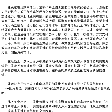
陳茂波在活動中指出，遼寧作為全國工業能力最厚實的省份之一，創新能
力不斷提升，並正加快建設現代化產業體系。遼寧企業創新力強，加上強大的
製造能力、在東北地區擁有龐大的應用場景和產業鏈條，在發展海外市場方面
大有可為。他指出，香港新股市場活躍、國際資金和專業機構雲集，企業來港
不僅可高效融資，還可提升公司管治水平、國際知名度及全球招才能力。近年
特區政府大力發展創科，強化科研和基建，推動教育、科技、人才、產業一體
化發展，並通過香港投資管理有限公司，以「投小、投早、投長期」方式支持
硬科技和未來產業。此外，科學園、數碼港等創科園區，加上特區政府成立的
「出海」專班，致力為創新企業提供孵化、專業支援和風險管理等服務。陳茂
波誠邀遼寧及東北企業善用香港的國際金融與創科平台，以及人才優勢和專業
力量，開拓海外市場。
在活動上，多家已落戶香港的內地和海外企業代表亦分享在港發展與出海
經驗；香港投資管理有限公司、香港交易所、香港科技園公司、數碼港及港深
創科園亦在大會上介紹香港在融資、創科生態系統及政策配套方面的整體優
勢。
陳茂波今日也出席了由南華早報和香港投資管理有限公司共同舉辦的C-
Suite圓桌會議，與來自內地與海外的企業負責人介紹香港的最新情況和發展策
略。
他下午也出席了由香港特區政府駐北京辦事處和駐遼寧聯絡處舉辦的「在
遼港商港企分享會」，與當地的港商和港人深入交流經營經驗。他晚上亦出席
了由遼寧省香港商會舉辦的交流晚宴。