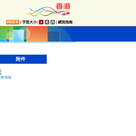
|
字型大小:
|
網頁指南
附件
宣傳海報