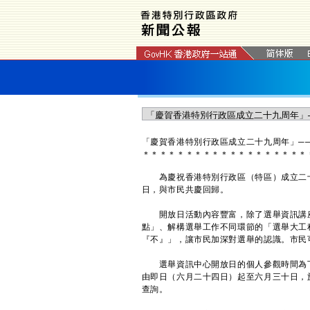
「慶賀香港特別行政區成立二十九周年」─
＊
＊
＊
＊
＊
＊
＊
＊
＊
＊
＊
＊
＊
＊
＊
＊
＊
＊
＊
為慶祝香港特別行政區（特區）成立二十
日，與市民共慶回歸。
開放日活動內容豐富，除了選舉資訊講座
點」、解構選舉工作不同環節的「選舉大工
『不』」，讓市民加深對選舉的認識。市民
選舉資訊中心開放日的個人參觀時間為下
由即日（六月二十四日）起至六月三十日，於
查詢。