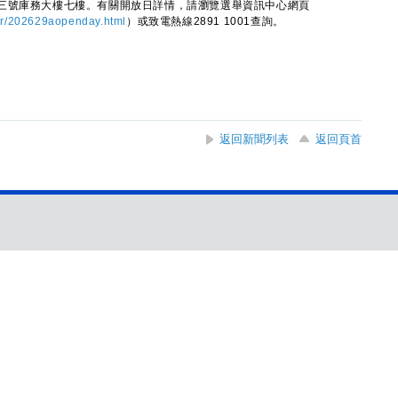
號庫務大樓七樓。有關開放日詳情，請瀏覽選舉資訊中心網頁
ter/202629aopenday.html
）或致電熱線2891 1001查詢。
返回新聞列表
返回頁首