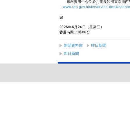
選舉資訊中心位於九龍長沙灣東京街西三
（
www.reo.gov.hk/tc/service-desk/ecen
完
2026年6月24日（星期三）
香港時間15時00分
新聞資料庫
昨日新聞
即日新聞