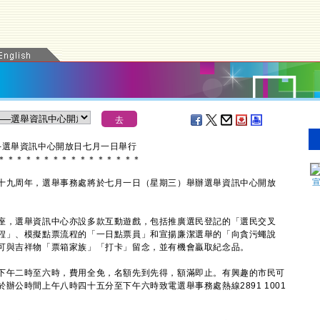
─選舉資訊中心開放日七月一日舉行
＊
＊
＊
＊
＊
＊
＊
＊
＊
＊
＊
＊
＊
＊
＊
＊
九周年，選舉事務處將於七月一日（星期三）舉辦選舉資訊中心開放
，選舉資訊中心亦設多款互動遊戲，包括推廣選民登記的「選民交叉
程」、模擬點票流程的「一日點票員」和宣揚廉潔選舉的「向貪污蠅說
可與吉祥物「票箱家族」「打卡」留念，並有機會贏取紀念品。
午二時至六時，費用全免，名額先到先得，額滿即止。有興趣的市民可
辦公時間上午八時四十五分至下午六時致電選舉事務處熱線2891 1001