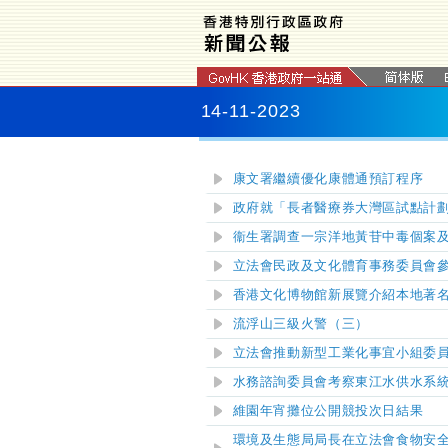
14-11-2023
康文署繼續優化康體通預訂程序
政府就「長者醫療券大灣區試點計
衞生署調查一宗洋地黃苷中毒個案
立法會民政及文化體育事務委員會參
香港文化博物館新展覽介紹本地著
流浮山三級火警（三）
立法會推動新型工業化事宜小組委
水務諮詢委員會考察東江水供水系
維園年宵攤位公開競投次日結果
環境及生態局局長在立法會食物安