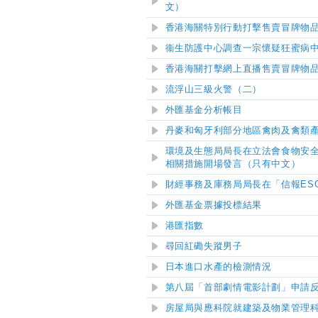
文）
香港海關特別行動打擊售賣冒牌物
衞生防護中心調查一宗懷疑狂蜜病
香港海關打擊網上直播售賣冒牌物
流浮山三級火警（二）
外匯基金分析帳目
丹麥和匈牙利部分地區禽肉及禽類
環境及生態局局長在立法會食物安全
相關措施開場發言（只有中文）
財經事務及庫務局局長在「信報ESG
外匯基金票據投標結果
港匯指數
尋回紅磡失蹤男子
日本進口水產的檢測情況
第八屆「首部劇情電影計劃」申請
房屋局與應科院就建築及物業管理