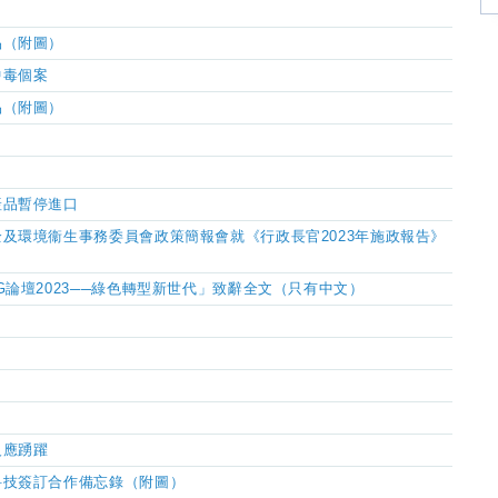
品（附圖）
中毒個案
品（附圖）
產品暫停進口
及環境衞生事務委員會政策簡報會就《行政長官2023年施政報告》
論壇2023──綠色轉型新世代」致辭全文（只有中文）
反應踴躍
科技簽訂合作備忘錄（附圖）