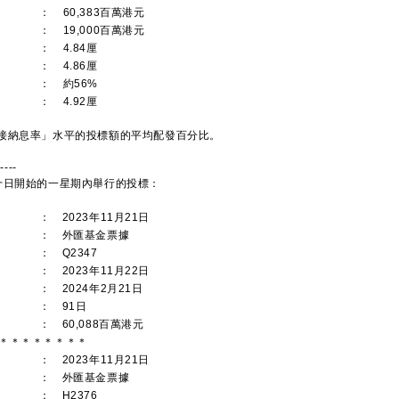
：
60,383百萬港元
：
19,000百萬港元
：
4.84厘
：
4.86厘
：
約56%
：
4.92厘
接納息率」水平的投標額的平均配發百分比。
-----
日開始的一星期內舉行的投標：
：
2023年11月21日
：
外匯基金票據
：
Q2347
：
2023年11月22日
：
2024年2月21日
：
91日
：
60,088百萬港元
＊＊＊＊＊＊＊＊
：
2023年11月21日
：
外匯基金票據
：
H2376