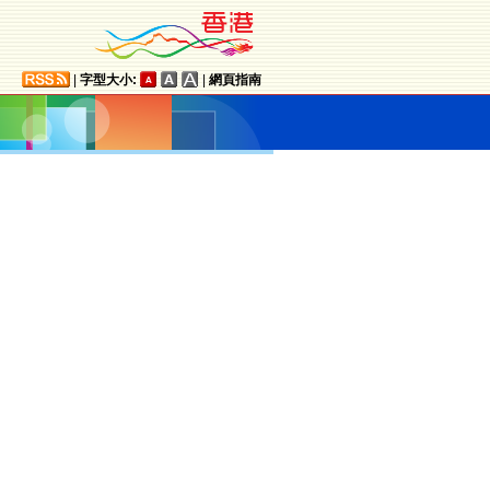
|
字型大小:
|
網頁指南