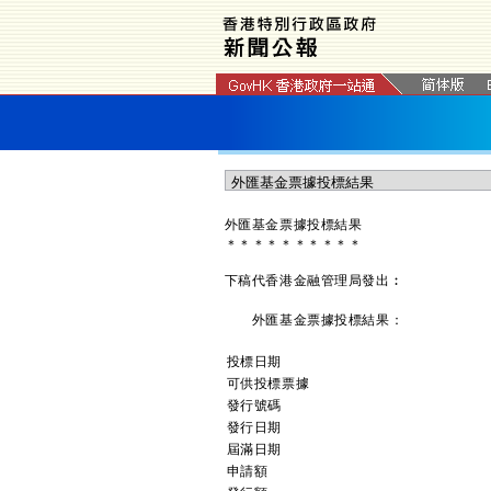
外匯基金票據投標結果
＊
＊
＊
＊
＊
＊
＊
＊
＊
＊
下稿代香港金融管理局發出︰
外匯基金票據投標結果：
投標日期
可供投標票據
發行號碼
發行日期
屆滿日期
申請額