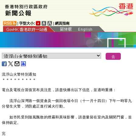
|
字型大小:
|
網頁指南
​流浮山火警特別通知
＊
＊
＊
＊
＊
＊
＊
＊
＊
電台及電視台當值宣布員注意，請盡快播出以下信息，並適時重播：
流浮山深灣路一個貨倉及一個回收場今日（十一月十四日）下午一時零九
分發生火警，消防處正進行滅火行動。
如市民受到隨風飄散的煙霧和異味影響，請盡量留在室內及關閉門窗，並
保持鎮定。
完