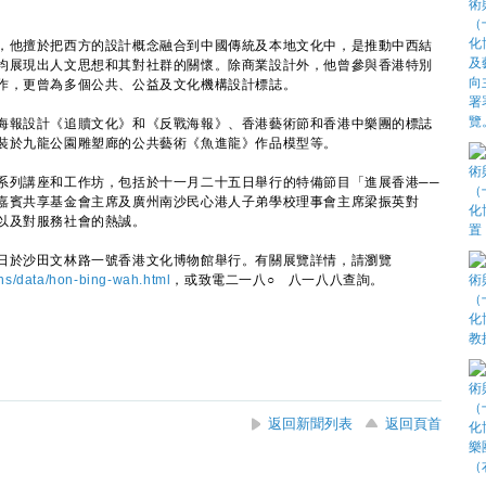
他擅於把西方的設計概念融合到中國傳統及本地文化中，是推動中西結
均展現出人文思想和其對社群的關懷。除商業設計外，他曾參與香港特別
作，更曾為多個公共、公益及文化機構設計標誌。
報設計《追贖文化》和《反戰海報》、香港藝術節和香港中樂團的標誌
裝於九龍公園雕塑廊的公共藝術《魚進龍》作品模型等。
列講座和工作坊，包括於十一月二十五日舉行的特備節目「進展香港──
嘉賓共享基金會主席及廣州南沙民心港人子弟學校理事會主席梁振英對
以及對服務社會的熱誠。
於沙田文林路一號香港文化博物館舉行。有關展覽詳情，請瀏覽
ns/data/hon-bing-wah.html
，或致電二一八○ 八一八八查詢。
返回新聞列表
返回頁首