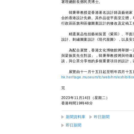
署理總館長鄧民亮博士。
韓秉華教授是香港著名設計師及藝術家，
合的香港設計先鋒。其作品從平面至立體，
行政區區旗和區徽圖案設計的修改及定稿工
精選展品包括藝術裝置《紫荊》、平面海
設計、刺繡圖案設計《現代龍圖》，以及安
為配合展覽，香港文化博物館將舉辦一系
與梁振英先生對談」，韓秉華教授將與特邀
談，與公眾分享他的多個重要項目的設計，
展覽由十一月十五日起至明年四月十五日
hk.heritage.museum/tc/web/hm/exhibitio
完
2023年11月14日（星期二）
香港時間19時48分
新聞資料庫
昨日新聞
即日新聞