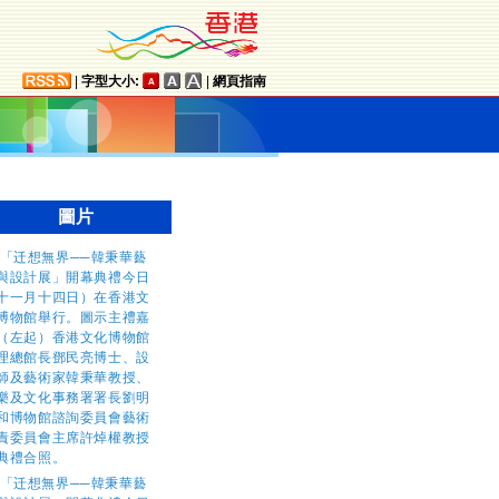
|
字型大小:
|
網頁指南
圖片