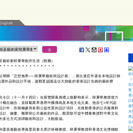
及藝術家韓秉華創作生涯（附圖）
＊
＊
＊
＊
＊
＊
＊
＊
＊
＊
＊
＊
＊
＊
＊
舉辦「迁想無界──韓秉華藝術與設計展」，展出過百件著名本地設計師
精選作品和設計手稿，讓觀眾認識這位大師級的香港設計先鋒的藝術歷
今日（十一月十四日）在展覽開幕典禮上致辭時表示，韓秉華教授致力
計概念融合，並鼓勵業界善用中國傳統及本地文化元素。他自七○年代起
設計外，亦積極參與各類公益性質的設計項目，在推動香港的公共服務和
設計、繪畫、雕塑和公共藝術的作品，觀眾除可從中體會教授對中華文化
的多元方式演繹藝術和設計，大飽眼福。
委員會藝術專責委員會主席許焯權教授、韓秉華教授和香港文化博物館