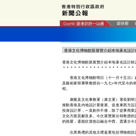
香港文化博物館新展覽介紹本地著名設計師
＊
＊
＊
＊
＊
＊
＊
＊
＊
＊
＊
＊
＊
＊
＊
＊
＊
＊
＊
香港文化博物館明日（十一月十五日）起
及藝術家韓秉華教授自一九七○年代至今的
程。
康樂及文化事務署（康文署）署長劉明光
推動香港及內地設計業發展、促進東西方設
投身設計界，一直創作不倦，除了從事商業
文化方面貢獻良多。今次展覽展出韓教授的
的熱愛，還能欣賞他以融合中西、貫通古今
出席典禮的其他主禮嘉賓包括博物館諮詢