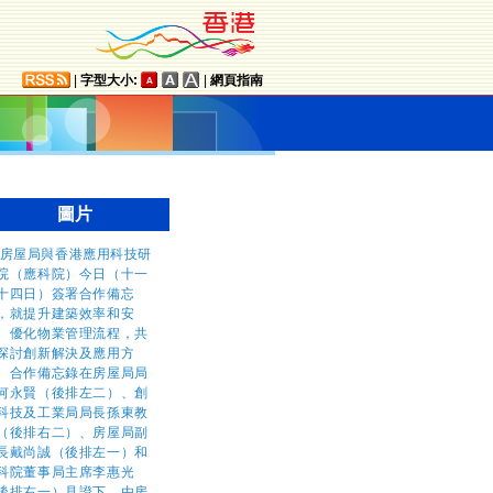
|
字型大小:
|
網頁指南
圖片