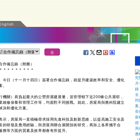
合作備忘錄（附圖）
＊
＊
＊
＊
＊
＊
＊
＊
＊
今日（十一月十四日）簽署合作備忘錄，就提升建築效率和安全、優化
案。
關）肩負起龐大的公營房屋建屋量，並管理轄下近200條公共屋邨，
業維修保養和管理工作等，均面對不同挑戰。就此，房屋局與應科院建立
解決和優化方案。
示，房屋局一直積極尋求採用先進科技及創新思維，以提高施工安全及
富的研發及應用經驗，與房屋局聯合展開技術研究，再加上各界攜手合
服務等方面的質素及效率都會有所提升。