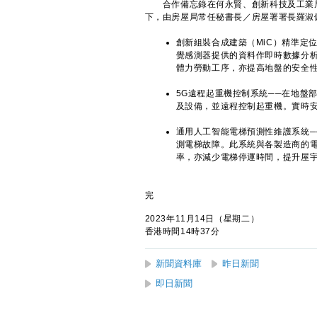
合作備忘錄在何永賢、創新科技及工業局
下，由房屋局常任秘書長／房屋署署長羅淑
創新組裝合成建築（MiC）精準定
覺感測器提供的資料作即時數據分
體力勞動工序，亦提高地盤的安全
5G遠程起重機控制系統──在地盤
及設備，並遠程控制起重機。實時
通用人工智能電梯預測性維護系統
測電梯故障。此系統與各製造商的
率，亦減少電梯停運時間，提升屋
完
2023年11月14日（星期二）
香港時間14時37分
新聞資料庫
昨日新聞
即日新聞