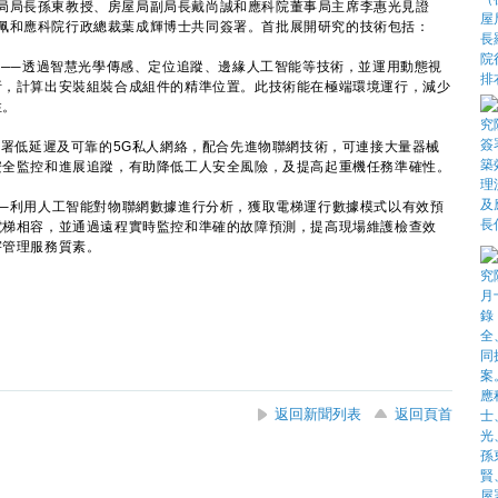
局長孫東教授、房屋局副局長戴尚誠和應科院董事局主席李惠光見證
佩和應科院行政總裁葉成輝博士共同簽署。首批展開研究的技術包括：
位──透過智慧光學傳感、定位追蹤、邊緣人工智能等技術，並運用動態視
析，計算出安裝組裝合成組件的精準位置。此技術能在極端環境運行，減少
性。
部署低延遲及可靠的5G私人網絡，配合先進物聯網技術，可連接大量器械
安全監控和進展追蹤，有助降低工人安全風險，及提高起重機任務準確性。
──利用人工智能對物聯網數據進行分析，獲取電梯運行數據模式以有效預
電梯相容，並通過遠程實時監控和準確的故障預測，提高現場維護檢查效
宇管理服務質素。
返回新聞列表
返回頁首