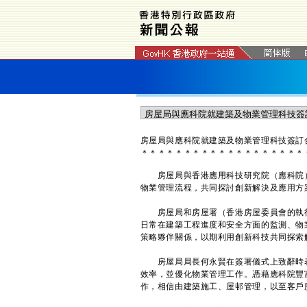
房屋局與應科院就建築及物業管理科技簽訂
＊
＊
＊
＊
＊
＊
＊
＊
＊
＊
＊
＊
＊
＊
＊
＊
＊
＊
＊
房屋局與香港應用科技研究院（應科院）
物業管理流程，共同探討創新解決及應用方
房屋局和房屋署（香港房屋委員會的執行機
日常在建築工程進度和安全方面的監測、物
策略夥伴關係，以期利用創新科技共同探索
房屋局局長何永賢在簽署儀式上致辭時表
效率，並優化物業管理工作。憑藉應科院豐
作，相信由建築施工、屋邨管理，以至客戶